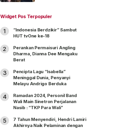
“Satu Nama Dua Hati”
Widget Pos Terpopuler
“Indonesia Berdzikir” Sambut
1
HUT tvOne ke-18
Perankan Permaisuri Angling
2
Dharma, Dianna Dee Mengaku
Berat
Pencipta Lagu “Isabella”
3
Meninggal Dunia, Penyanyi
Melayu Andrigo Berduka
Ramadan 2024, Personil Band
4
Wali Main Sinetron Perjalanan
Nasib : “TKP Para Wali”
7 Tahun Menyendiri, Hendri Lamiri
5
Akhirnya Naik Pelaminan dengan