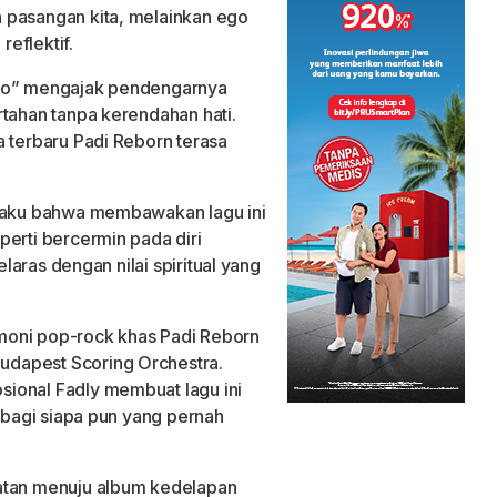
 pasangan kita, melainkan ego
reflektif.
Ego” mengajak pendengarnya
rtahan tanpa kerendahan hati.
a terbaru Padi Reborn terasa
ngaku bahwa membawakan lagu ini
perti bercermin pada diri
elaras dengan nilai spiritual yang
moni pop-rock khas Padi Reborn
dapest Scoring Orchestra.
ional Fadly membuat lagu ini
a bagi siapa pun yang pernah
atan menuju album kedelapan