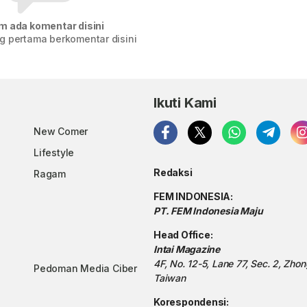
m ada komentar disini
g pertama berkomentar disini
Ikuti Kami
New Comer
Lifestyle
Redaksi
Ragam
FEM INDONESIA:
PT. FEM Indonesia Maju
Head Office:
Intai Magazine
4F, No. 12-5, Lane 77, Sec. 2, Zho
Pedoman Media Ciber
Taiwan
Korespondensi: