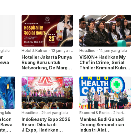
g lalu
Hotel & Kuliner
-
12 jam yang
Headline
-
14 jam yang lalu
lalu
er
Hotelier Jakarta Punya
VISION+ Hadirkan My
mewa
Ruang Baru untuk
Chef in Crime, Serial
Networking, De Margo
Thriller Kriminal Kuliner
Gelar Hospitality Social
Pertama di Indonesia
ari
Hours
ng lalu
Headline
-
2 hari yang lalu
Ekonomi & Bisnis
-
2 hari
yang lalu
e Icon
IndoBeauty Expo 2026
Menkes Budi Gunadi
, Bawa
Resmi Dibuka di
Dorong Kemandirian
ta,
JIExpo, Hadirkan
Industri Alat
n
Pelaku Industri
Kesehatan di