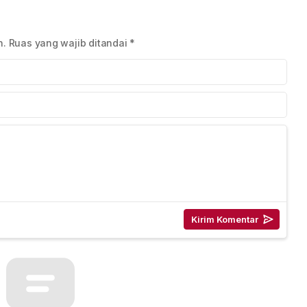
n
Kecantikan dari 8
IndoHealthcare
Negara
Gakeslab Expo 2026
n.
Ruas yang wajib ditandai
*