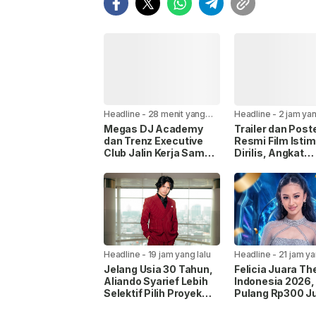
Headline
-
28 menit yang
Headline
-
2 jam yan
lalu
Megas DJ Academy
Trailer dan Post
dan Trenz Executive
Resmi Film Isti
Club Jalin Kerja Sama,
Dirilis, Angkat
Siapkan Wadah Cetak
Perjalanan Anak
DJ Profesional
Disabilitas Menc
Sosok Ayah
Headline
-
19 jam yang lalu
Headline
-
21 jam ya
Jelang Usia 30 Tahun,
Felicia Juara Th
Aliando Syarief Lebih
Indonesia 2026
Selektif Pilih Proyek
Pulang Rp300 Ju
dan Tak Ingin Buang
Mobil Listrik, da