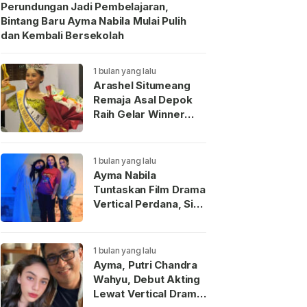
Perundungan Jadi Pembelajaran,
Bintang Baru Ayma Nabila Mulai Pulih
dan Kembali Bersekolah
1 bulan yang lalu
Arashel Situmeang
Remaja Asal Depok
Raih Gelar Winner
Duta Anak Indonesia
2026
1 bulan yang lalu
Ayma Nabila
Tuntaskan Film Drama
Vertical Perdana, Siap
Menjadi Wajah Baru
Aktris Muda
Indonesia
1 bulan yang lalu
Ayma, Putri Chandra
Wahyu, Debut Akting
Lewat Vertical Drama