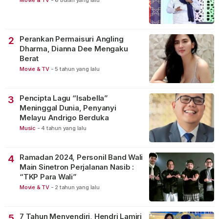
Movie & TV
-
6 bulan yang lalu
Perankan Permaisuri Angling
2
Dharma, Dianna Dee Mengaku
Berat
Movie & TV
-
5 tahun yang lalu
Pencipta Lagu “Isabella”
3
Meninggal Dunia, Penyanyi
Melayu Andrigo Berduka
Music
-
4 tahun yang lalu
Ramadan 2024, Personil Band Wali
4
Main Sinetron Perjalanan Nasib :
“TKP Para Wali”
Movie & TV
-
2 tahun yang lalu
7 Tahun Menyendiri, Hendri Lamiri
5