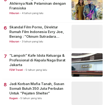
Akhirnya Naik Pelaminan dengan
Fransiska
Hiburan
-
4 tahun yang lalu
Skandal Film Porno, Direktur
6
Rumah Film Indonesia Evry Joe,
Berang : “Oknum Sutradara
Merusak Perfilman Indonesia”!
Hiburan
-
3 tahun yang lalu
“Lampoh” Kafe Idola Keluarga &
7
Profesional di Kepala Naga Barat
Jakarta
FEM Travel
-
5 tahun yang lalu
Jadi Korban Mafia Tanah, Susan
8
Somali Butuh 350 Juta Perbulan
Untuk “Pejaten Shelter”
Ragam
-
5 tahun yang lalu