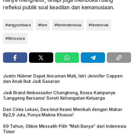
hanya menghibur, tetapi juga membuka ruang
refleksi publik soal keadilan dan kemanusiaan.
#angyumbara
#fem
#femindonesia
#femmovie
#filmozora
Justin Hübner Dapat Ancaman Mati, Istri Jennifer Coppen
dan Anak Ikut Jadi Sasaran
Jadi Brand Ambassador Changhong, Rossa Kampanye
‘Langgeng Bersama’ Soroti Kehangatan Keluarga
Dari Cinta Lokasi, Dea Imut Resmi Menikah dengan Mahar
Rp2,9 Juta, Punya Makna Khusus!
69 Tahun, Obbie Messakh Pilih “Mati Banya” dari Indonesia
Timur