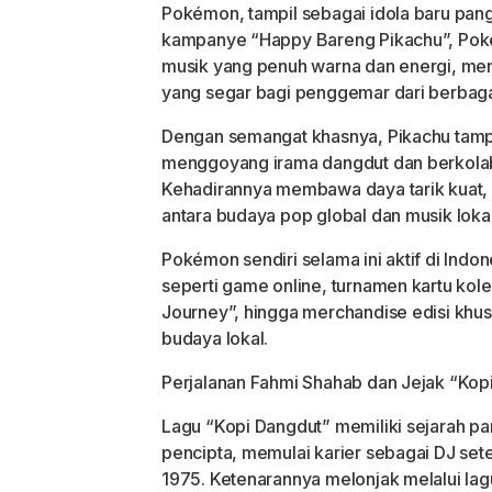
Pokémon, tampil sebagai idola baru pan
kampanye “Happy Bareng Pikachu”, Pok
musik yang penuh warna dan energi, me
yang segar bagi penggemar dari berbaga
Dengan semangat khasnya, Pikachu tampi
menggoyang irama dangdut dan berkola
Kehadirannya membawa daya tarik kuat,
antara budaya pop global dan musik lokal 
Pokémon sendiri selama ini aktif di Indo
seperti game online, turnamen kartu kole
Journey”, hingga merchandise edisi kh
budaya lokal.
Perjalanan Fahmi Shahab dan Jejak “Kop
Lagu “Kopi Dangdut” memiliki sejarah pa
pencipta, memulai karier sebagai DJ set
1975. Ketenarannya melonjak melalui lagu