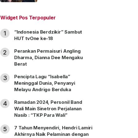
“Satu Nama Dua Hati”
Widget Pos Terpopuler
“Indonesia Berdzikir” Sambut
1
HUT tvOne ke-18
Perankan Permaisuri Angling
2
Dharma, Dianna Dee Mengaku
Berat
Pencipta Lagu “Isabella”
3
Meninggal Dunia, Penyanyi
Melayu Andrigo Berduka
Ramadan 2024, Personil Band
4
Wali Main Sinetron Perjalanan
Nasib : “TKP Para Wali”
7 Tahun Menyendiri, Hendri Lamiri
5
Akhirnya Naik Pelaminan dengan