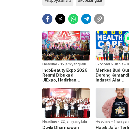
#happyaamara
#kopidangdut
Headline
-
15 jam yang lalu
Ekonomi & Bisnis
-
1
yang lalu
IndoBeauty Expo 2026
Menkes Budi Gu
Resmi Dibuka di
Dorong Kemandi
JIExpo, Hadirkan
Industri Alat
Pelaku Industri
Kesehatan di
Kecantikan dari 8
IndoHealthcare
Negara
Gakeslab Expo 
Headline
-
22 jam yang lalu
Headline
-
1 hari yan
Dwiki Dharmawan
Habib Jafar Terl