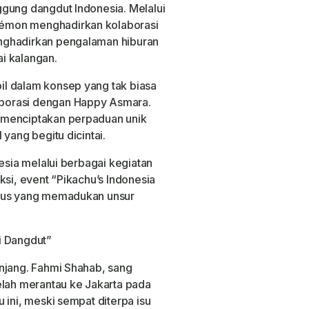
ggung dangdut Indonesia. Melalui
émon menghadirkan kolaborasi
nghadirkan pengalaman hiburan
i kalangan.
l dalam konsep yang tak biasa
borasi dengan Happy Asmara.
 menciptakan perpaduan unik
yang begitu dicintai.
nesia melalui berbagai kegiatan
ksi, event “Pikachu’s Indonesia
usus yang memadukan unsur
i Dangdut”
njang. Fahmi Shahab, sang
elah merantau ke Jakarta pada
 ini, meski sempat diterpa isu