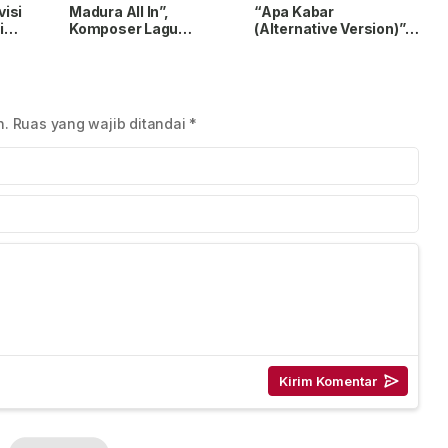
isi
Madura All In”,
“Apa Kabar
i
Komposer Lagu
(Alternative Version)”,
Angkat
‘Maafkan Aku’ Hasilkan
Nuansa Kehilangan
 Muda
Puluhan Juta Stream di
yang Lebih Emosional
Spotify
n.
Ruas yang wajib ditandai
*