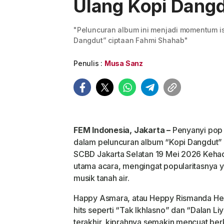
Ulang Kopi Dangd
"Peluncuran album ini menjadi momentum is
Dangdut” ciptaan Fahmi Shahab"
Penulis :
Musa Sanz
FEM Indonesia, Jakarta –
Penyanyi pop
dalam peluncuran album “Kopi Dangdut”
SCBD Jakarta Selatan 19 Mei 2026 Keha
utama acara, mengingat popularitasnya ya
musik tanah air.
Happy Asmara, atau Heppy Rismanda Hen
hits seperti “Tak Ikhlasno” dan “Dalan L
terakhir, kiprahnya semakin mencuat berk