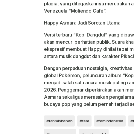
plagiat yang ditegaskannya merupakan ad
Venezuela “Moliendo Café”.
Happy Asmara Jadi Sorotan Utama
Versi terbaru “Kopi Dangdut” yang diba
akan mencuri perhatian publik. Suara 
ekspresif membuat Happy dinilai tepat m
antara musik dangdut dan karakter Pikac
Dengan perpaduan nostalgia, kreativita
global Pokémon, peluncuran album “Kop
menjadi salah satu acara musik paling ra
2026. Penggemar diperkirakan akan me
Asmara sekaligus merasakan pengalaman 
budaya pop yang belum pernah terjadi 
#fahmishahab
#fem
#femindonesia
#