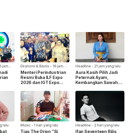
6 jam
Ekonomi & Bisnis
-
16 jam
Headline
-
21 jam yang lalu
yang lalu
nadi
Menteri Perindustrian
Aura Kasih Pilih Jadi
rian
Resmi Buka ILF Expo
Peternak Ayam,
2026 dan IGT Expo
Kembangkan Sawah
2026, Dorong Industri
dan Kebun demi
Kulit hingga Tekstil
Ketahanan Pangan
2026
Tembus Pasar Global
g lalu
Music
-
1 hari yang lalu
Headline
-
2 hari yang lalu
ibat
Tias The Orion “Si
Ifan Seventeen Rilis