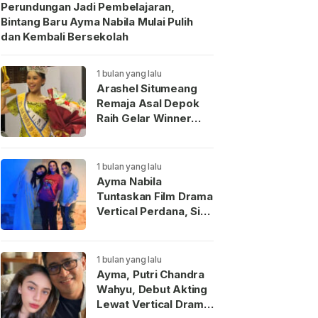
Perundungan Jadi Pembelajaran,
Bintang Baru Ayma Nabila Mulai Pulih
dan Kembali Bersekolah
1 bulan yang lalu
Arashel Situmeang
Remaja Asal Depok
Raih Gelar Winner
Duta Anak Indonesia
2026
1 bulan yang lalu
Ayma Nabila
Tuntaskan Film Drama
Vertical Perdana, Siap
Menjadi Wajah Baru
Aktris Muda
Indonesia
1 bulan yang lalu
Ayma, Putri Chandra
Wahyu, Debut Akting
Lewat Vertical Drama