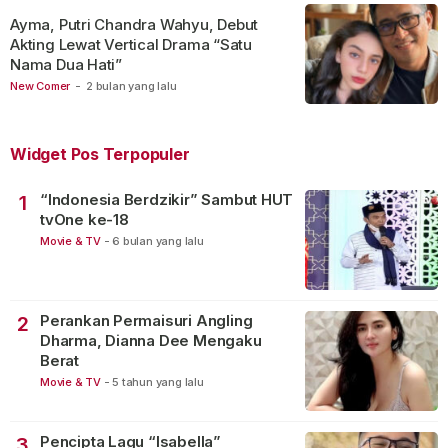
Ayma, Putri Chandra Wahyu, Debut
Akting Lewat Vertical Drama “Satu
Nama Dua Hati”
New Comer
-
2 bulan yang lalu
Widget Pos Terpopuler
“Indonesia Berdzikir” Sambut HUT
1
tvOne ke-18
Movie & TV
-
6 bulan yang lalu
Perankan Permaisuri Angling
2
Dharma, Dianna Dee Mengaku
Berat
Movie & TV
-
5 tahun yang lalu
Pencipta Lagu “Isabella”
3