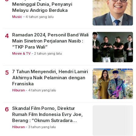
Meninggal Dunia, Penyanyi
Melayu Andrigo Berduka
Music
-
4 tahun yang lalu
Ramadan 2024, Personil Band Wali
4
Main Sinetron Perjalanan Nasib :
“TKP Para Wali”
Movie & TV
-
2 tahun yang lalu
7 Tahun Menyendiri, Hendri Lamiri
5
Akhirnya Naik Pelaminan dengan
Fransiska
Hiburan
-
4 tahun yang lalu
Skandal Film Porno, Direktur
6
Rumah Film Indonesia Evry Joe,
Berang : “Oknum Sutradara
Merusak Perfilman Indonesia”!
Hiburan
-
3 tahun yang lalu