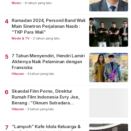
Music
-
4 tahun yang lalu
Ramadan 2024, Personil Band Wali
4
Main Sinetron Perjalanan Nasib :
“TKP Para Wali”
Movie & TV
-
2 tahun yang lalu
7 Tahun Menyendiri, Hendri Lamiri
5
Akhirnya Naik Pelaminan dengan
Fransiska
Hiburan
-
4 tahun yang lalu
Skandal Film Porno, Direktur
6
Rumah Film Indonesia Evry Joe,
Berang : “Oknum Sutradara
Merusak Perfilman Indonesia”!
Hiburan
-
3 tahun yang lalu
“Lampoh” Kafe Idola Keluarga &
7