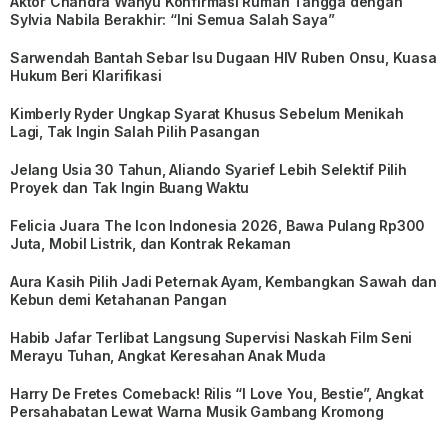
Aktor Chandra Wahyu Konfirmasi Rumah Tangga dengan
Sylvia Nabila Berakhir: “Ini Semua Salah Saya”
Sarwendah Bantah Sebar Isu Dugaan HIV Ruben Onsu, Kuasa
Hukum Beri Klarifikasi
Kimberly Ryder Ungkap Syarat Khusus Sebelum Menikah
Lagi, Tak Ingin Salah Pilih Pasangan
Jelang Usia 30 Tahun, Aliando Syarief Lebih Selektif Pilih
Proyek dan Tak Ingin Buang Waktu
Felicia Juara The Icon Indonesia 2026, Bawa Pulang Rp300
Juta, Mobil Listrik, dan Kontrak Rekaman
Aura Kasih Pilih Jadi Peternak Ayam, Kembangkan Sawah dan
Kebun demi Ketahanan Pangan
Habib Jafar Terlibat Langsung Supervisi Naskah Film Seni
Merayu Tuhan, Angkat Keresahan Anak Muda
Harry De Fretes Comeback! Rilis “I Love You, Bestie”, Angkat
Persahabatan Lewat Warna Musik Gambang Kromong