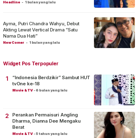
Headline
-
1 bulan yang lalu
Ayma, Putri Chandra Wahyu, Debut
Akting Lewat Vertical Drama “Satu
Nama Dua Hati”
New Comer
-
1 bulan yang lalu
Widget Pos Terpopuler
“Indonesia Berdzikir” Sambut HUT
1
tvOne ke-18
Movie & TV
-
6 bulan yang lalu
Perankan Permaisuri Angling
2
Dharma, Dianna Dee Mengaku
Berat
Movie & TV
-
5 tahun yang lalu