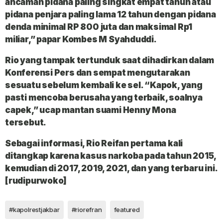
ancaman pidana paling singkat empat tahun atau
pidana penjara paling lama 12 tahun dengan pidana
denda minimal RP 800 juta dan maksimal Rp1
miliar,” papar Kombes M Syahduddi.
Rio yang tampak tertunduk saat dihadirkan dalam
Konferensi Pers dan sempat mengutarakan
sesuatu sebelum kembali ke sel. “Kapok, yang
pasti mencoba berusaha yang terbaik, soalnya
capek,” ucap mantan suami Henny Mona
tersebut.
Sebagai informasi, Rio Reifan pertama kali
ditangkap karena kasus narkoba pada tahun 2015,
kemudian di 2017, 2019, 2021, dan yang terbaru ini.
[rudipurwoko]
#kapolrestjakbar
#riorefran
featured