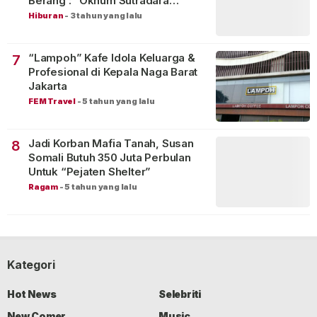
Berang : “Oknum Sutradara
Merusak Perfilman Indonesia”!
Hiburan
-
3 tahun yang lalu
“Lampoh” Kafe Idola Keluarga &
7
Profesional di Kepala Naga Barat
Jakarta
FEM Travel
-
5 tahun yang lalu
Jadi Korban Mafia Tanah, Susan
8
Somali Butuh 350 Juta Perbulan
Untuk “Pejaten Shelter”
Ragam
-
5 tahun yang lalu
Kategori
Hot News
Selebriti
New Comer
Music