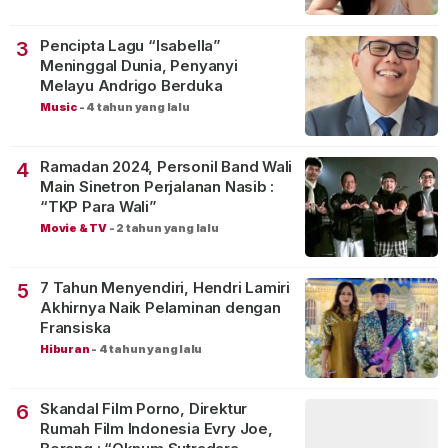
Pencipta Lagu “Isabella”
3
Meninggal Dunia, Penyanyi
Melayu Andrigo Berduka
Music
-
4 tahun yang lalu
Ramadan 2024, Personil Band Wali
4
Main Sinetron Perjalanan Nasib :
“TKP Para Wali”
Movie & TV
-
2 tahun yang lalu
7 Tahun Menyendiri, Hendri Lamiri
5
Akhirnya Naik Pelaminan dengan
Fransiska
Hiburan
-
4 tahun yang lalu
Skandal Film Porno, Direktur
6
Rumah Film Indonesia Evry Joe,