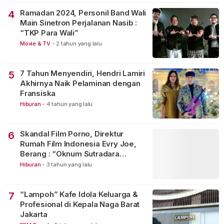
Ramadan 2024, Personil Band Wali
4
Main Sinetron Perjalanan Nasib :
“TKP Para Wali”
Movie & TV
-
2 tahun yang lalu
7 Tahun Menyendiri, Hendri Lamiri
5
Akhirnya Naik Pelaminan dengan
Fransiska
Hiburan
-
4 tahun yang lalu
Skandal Film Porno, Direktur
6
Rumah Film Indonesia Evry Joe,
Berang : “Oknum Sutradara
Merusak Perfilman Indonesia”!
Hiburan
-
3 tahun yang lalu
“Lampoh” Kafe Idola Keluarga &
7
Profesional di Kepala Naga Barat
Jakarta