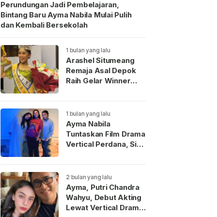
Perundungan Jadi Pembelajaran,
Bintang Baru Ayma Nabila Mulai Pulih
dan Kembali Bersekolah
1 bulan yang lalu
Arashel Situmeang
Remaja Asal Depok
Raih Gelar Winner
Duta Anak Indonesia
2026
1 bulan yang lalu
Ayma Nabila
Tuntaskan Film Drama
Vertical Perdana, Siap
Menjadi Wajah Baru
Aktris Muda
Indonesia
2 bulan yang lalu
Ayma, Putri Chandra
Wahyu, Debut Akting
Lewat Vertical Drama