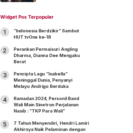
“Satu Nama Dua Hati”
Widget Pos Terpopuler
“Indonesia Berdzikir” Sambut
1
HUT tvOne ke-18
Perankan Permaisuri Angling
2
Dharma, Dianna Dee Mengaku
Berat
Pencipta Lagu “Isabella”
3
Meninggal Dunia, Penyanyi
Melayu Andrigo Berduka
Ramadan 2024, Personil Band
4
Wali Main Sinetron Perjalanan
Nasib : “TKP Para Wali”
7 Tahun Menyendiri, Hendri Lamiri
5
Akhirnya Naik Pelaminan dengan