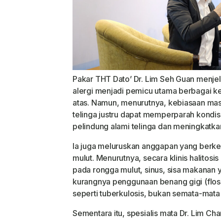
Pakar THT Dato’ Dr. Lim Seh Guan menje
alergi menjadi pemicu utama berbagai k
atas. Namun, menurutnya, kebiasaan ma
telinga justru dapat memperparah kondis
pelindung alami telinga dan meningkatkan 
Ia juga meluruskan anggapan yang ber
mulut. Menurutnya, secara klinis halitosis
pada rongga mulut, sinus, sisa makanan
kurangnya penggunaan benang gigi (floss
seperti tuberkulosis, bukan semata-mata
Sementara itu, spesialis mata Dr. Lim 