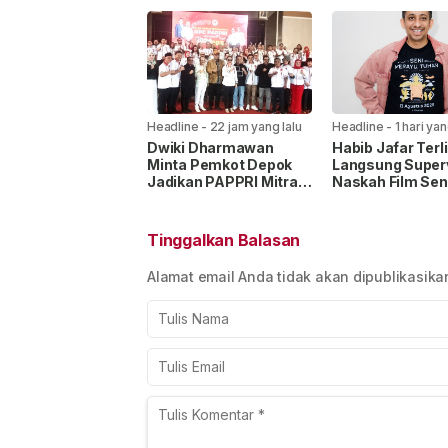
Kecantikan dari 8
IndoHealthcare
Negara
Gakeslab Expo 
Headline
-
22 jam yang lalu
Headline
-
1 hari yan
Dwiki Dharmawan
Habib Jafar Terl
Minta Pemkot Depok
Langsung Superv
Jadikan PAPPRI Mitra
Naskah Film Sen
Strategis
Merayu Tuhan, 
Pengembangan
Keresahan Anak
Industri Musik
Tinggalkan Balasan
Alamat email Anda tidak akan dipublikasika