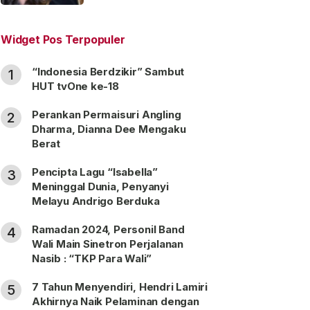
“Satu Nama Dua Hati”
Widget Pos Terpopuler
“Indonesia Berdzikir” Sambut
1
HUT tvOne ke-18
Perankan Permaisuri Angling
2
Dharma, Dianna Dee Mengaku
Berat
Pencipta Lagu “Isabella”
3
Meninggal Dunia, Penyanyi
Melayu Andrigo Berduka
Ramadan 2024, Personil Band
4
Wali Main Sinetron Perjalanan
Nasib : “TKP Para Wali”
7 Tahun Menyendiri, Hendri Lamiri
5
Akhirnya Naik Pelaminan dengan