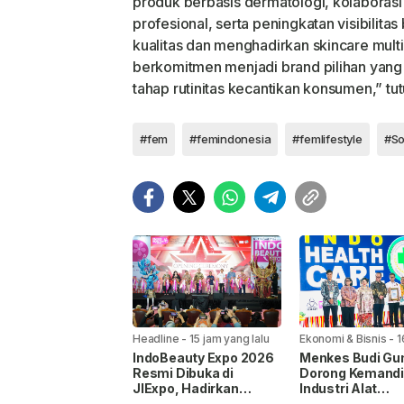
produk berbasis dermatologi, kolaboras
profesional, serta peningkatan visibilit
kualitas dan menghadirkan skincare multi
berkomitmen menjadi brand pilihan yang 
tahap rutinitas kecantikan konsumen,” tu
#fem
#femindonesia
#femlifestyle
#So
Headline
-
15 jam yang lalu
Ekonomi & Bisnis
-
1
yang lalu
IndoBeauty Expo 2026
Menkes Budi Gu
Resmi Dibuka di
Dorong Kemandi
JIExpo, Hadirkan
Industri Alat
Pelaku Industri
Kesehatan di