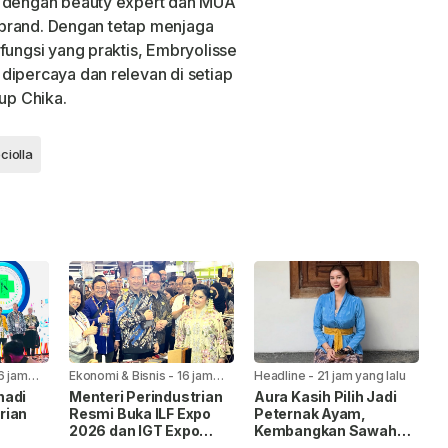
i dengan beauty expert dan MUA
as brand. Dengan tetap menjaga
fungsi yang praktis, Embryolisse
dipercaya dan relevan di setiap
tup Chika.
ciolla
6 jam
Ekonomi & Bisnis
-
16 jam
Headline
-
21 jam yang lalu
yang lalu
nadi
Menteri Perindustrian
Aura Kasih Pilih Jadi
rian
Resmi Buka ILF Expo
Peternak Ayam,
2026 dan IGT Expo
Kembangkan Sawah
2026, Dorong Industri
dan Kebun demi