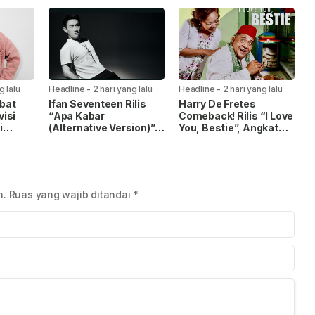
Kulit hingga Tekstil
Ketahanan Pangan
2026
Tembus Pasar Global
g lalu
Headline
-
2 hari yang lalu
Headline
-
2 hari yang lalu
ibat
Ifan Seventeen Rilis
Harry De Fretes
isi
“Apa Kabar
Comeback! Rilis “I Love
i
(Alternative Version)”,
You, Bestie”, Angkat
Angkat
Nuansa Kehilangan
Persahabatan Lewat
 Muda
yang Lebih Emosional
Warna Musik Gambang
Kromong
n.
Ruas yang wajib ditandai
*