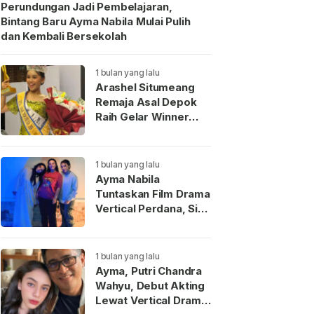
Perundungan Jadi Pembelajaran,
Bintang Baru Ayma Nabila Mulai Pulih
dan Kembali Bersekolah
1 bulan yang lalu
Arashel Situmeang
Remaja Asal Depok
Raih Gelar Winner
Duta Anak Indonesia
2026
1 bulan yang lalu
Ayma Nabila
Tuntaskan Film Drama
Vertical Perdana, Siap
Menjadi Wajah Baru
Aktris Muda
Indonesia
1 bulan yang lalu
Ayma, Putri Chandra
Wahyu, Debut Akting
Lewat Vertical Drama