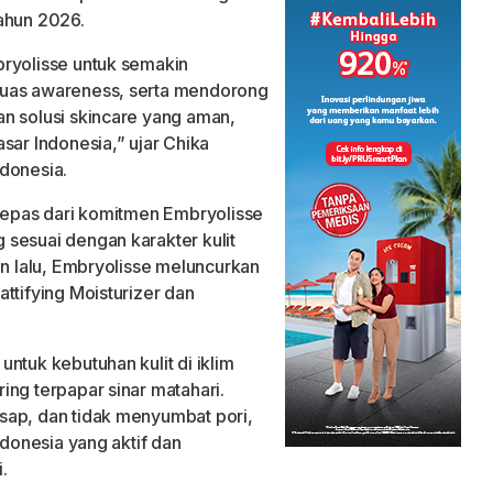
ahun 2026.
bryolisse untuk semakin
luas awareness, serta mendorong
n solusi skincare yang aman,
sar Indonesia,” ujar Chika
donesia.
rlepas dari komitmen Embryolisse
sesuai dengan karakter kulit
an lalu, Embryolisse meluncurkan
ttifying Moisturizer dan
ntuk kebutuhan kulit di iklim
ing terpapar sinar matahari.
sap, dan tidak menyumbat pori,
ndonesia yang aktif dan
.