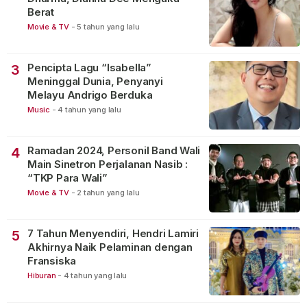
Berat
Movie & TV
-
5 tahun yang lalu
Pencipta Lagu “Isabella”
3
Meninggal Dunia, Penyanyi
Melayu Andrigo Berduka
Music
-
4 tahun yang lalu
Ramadan 2024, Personil Band Wali
4
Main Sinetron Perjalanan Nasib :
“TKP Para Wali”
Movie & TV
-
2 tahun yang lalu
7 Tahun Menyendiri, Hendri Lamiri
5
Akhirnya Naik Pelaminan dengan
Fransiska
Hiburan
-
4 tahun yang lalu