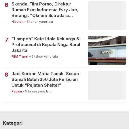
Skandal Film Porno, Direktur
6
Rumah Film Indonesia Evry Joe,
Berang : “Oknum Sutradara
Merusak Perfilman Indonesia”!
Hiburan
-
3 tahun yang lalu
“Lampoh” Kafe Idola Keluarga &
7
Profesional di Kepala Naga Barat
Jakarta
FEM Travel
-
5 tahun yang lalu
Jadi Korban Mafia Tanah, Susan
8
Somali Butuh 350 Juta Perbulan
Untuk “Pejaten Shelter”
Ragam
-
5 tahun yang lalu
Kategori