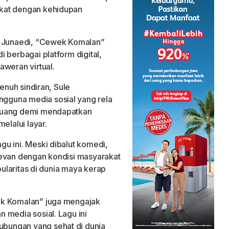
kat dengan kehidupan
n Junaedi, “Cewek Komalan”
 berbagai platform digital,
aweran virtual.
penuh sindiran, Sule
guna media sosial yang rela
n uang demi mendapatkan
elalui layar.
u ini. Meski dibalut komedi,
levan dengan kondisi masyarakat
pularitas di dunia maya kerap
ek Komalan” juga mengajak
 media sosial. Lagu ini
bungan yang sehat di dunia