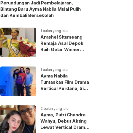
Perundungan Jadi Pembelajaran,
Bintang Baru Ayma Nabila Mulai Pulih
dan Kembali Bersekolah
1 bulan yang lalu
Arashel Situmeang
Remaja Asal Depok
Raih Gelar Winner
Duta Anak Indonesia
2026
1 bulan yang lalu
Ayma Nabila
Tuntaskan Film Drama
Vertical Perdana, Siap
Menjadi Wajah Baru
Aktris Muda
Indonesia
2 bulan yang lalu
Ayma, Putri Chandra
Wahyu, Debut Akting
Lewat Vertical Drama