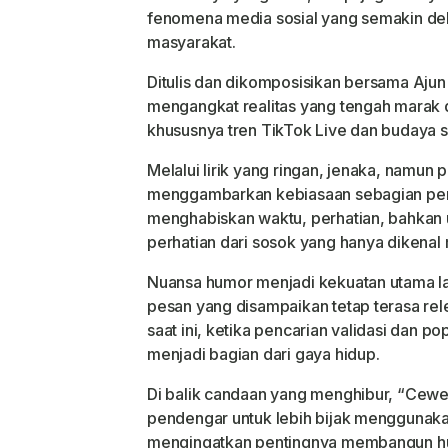
fenomena media sosial yang semakin de
masyarakat.
Ditulis dan dikomposisikan bersama Aju
mengangkat realitas yang tengah marak di
khususnya tren TikTok Live dan budaya s
Melalui lirik yang ringan, jenaka, namun 
menggambarkan kebiasaan sebagian peng
menghabiskan waktu, perhatian, bahka
perhatian dari sosok yang hanya dikenal m
Nuansa humor menjadi kekuatan utama lag
pesan yang disampaikan tetap terasa re
saat ini, ketika pencarian validasi dan po
menjadi bagian dari gaya hidup.
Di balik candaan yang menghibur, “Cew
pendengar untuk lebih bijak menggunakan
mengingatkan pentingnya membangun hu