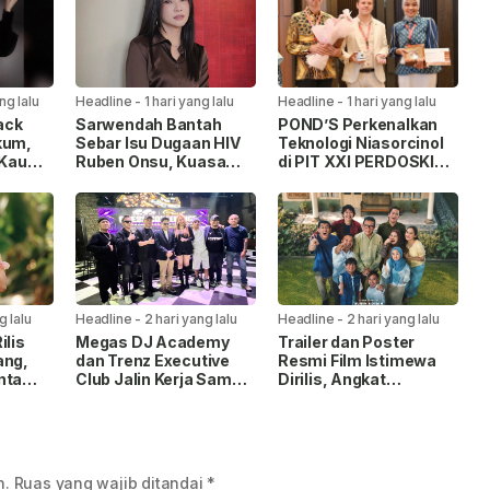
ng lalu
Headline
-
1 hari yang lalu
Headline
-
1 hari yang lalu
ack
Sarwendah Bantah
POND’S Perkenalkan
kum,
Sebar Isu Dugaan HIV
Teknologi Niasorcinol
“Kau
Ruben Onsu, Kuasa
di PIT XXI PERDOSKI
tuk
Hukum Beri Klarifikasi
2026, Usung Konsep
“Real Glow” Berbasis
Sains
g lalu
Headline
-
2 hari yang lalu
Headline
-
2 hari yang lalu
ilis
Megas DJ Academy
Trailer dan Poster
ang,
dan Trenz Executive
Resmi Film Istimewa
nta
Club Jalin Kerja Sama,
Dirilis, Angkat
Siapkan Wadah Cetak
Perjalanan Anak
DJ Profesional
Disabilitas Mencari
Sosok Ayah
n.
Ruas yang wajib ditandai
*