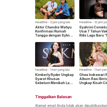
Headline
-
5 jam yang lalu
Headline
-
12 jam ya
Aktor Chandra Wahyu
Syahrini Comeb
Konfirmasi Rumah
Usai 7 Tahun Va
Tangga dengan Sylvia
Rilis Lagu Baru 
Nabila Berakhir: “Ini
Yang Utama” un
Semua Salah Saya”
Keluarga
Headline
-
1 hari yang lalu
Headline
-
1 hari yan
Kimberly Ryder Ungkap
Ghea Indrawari R
Syarat Khusus
Album Rasi Bint
Sebelum Menikah Lagi,
Ungkap Kisah Ci
Tak Ingin Salah Pilih
Gen Z
Pasangan
Tinggalkan Balasan
Alamat email Anda tidak akan dipublikasika