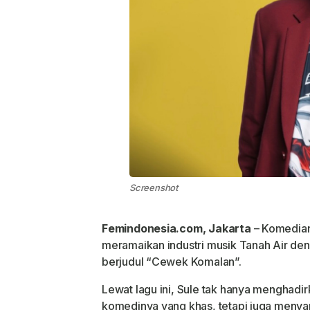
Screenshot
Femindonesia.com, Jakarta
– Komedian
meramaikan industri musik Tanah Air deng
berjudul
“Cewek Komalan”
.
Lewat lagu ini, Sule tak hanya menghadi
komedinya yang khas, tetapi juga menyam