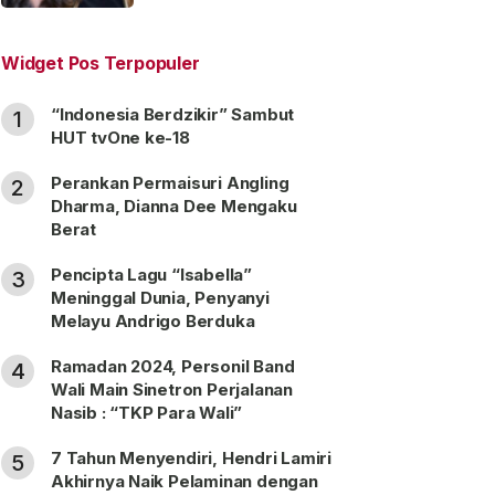
“Satu Nama Dua Hati”
Widget Pos Terpopuler
“Indonesia Berdzikir” Sambut
1
HUT tvOne ke-18
Perankan Permaisuri Angling
2
Dharma, Dianna Dee Mengaku
Berat
Pencipta Lagu “Isabella”
3
Meninggal Dunia, Penyanyi
Melayu Andrigo Berduka
Ramadan 2024, Personil Band
4
Wali Main Sinetron Perjalanan
Nasib : “TKP Para Wali”
7 Tahun Menyendiri, Hendri Lamiri
5
Akhirnya Naik Pelaminan dengan