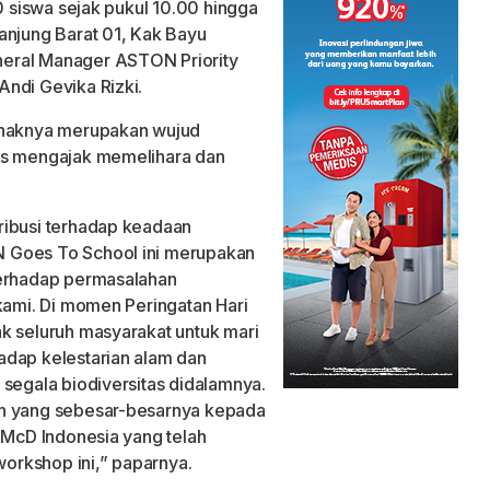
60 siswa sejak pukul 10.00 hingga
anjung Barat 01, Kak Bayu
eral Manager ASTON Priority
ndi Gevika Rizki.
pihaknya merupakan wujud
us mengajak memelihara dan
ribusi terhadap keadaan
 Goes To School ini merupakan
terhadap permasalahan
 kami. Di momen Peringatan Hari
k seluruh masyarakat untuk mari
adap kelestarian alam dan
 segala biodiversitas didalamnya.
ih yang sebesar-besarnya kepada
n McD Indonesia yang telah
orkshop ini,” paparnya.