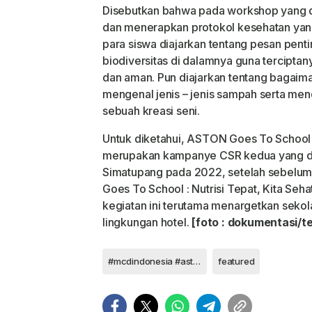
Disebutkan bahwa pada workshop yang 
dan menerapkan protokol kesehatan yang
para siswa diajarkan tentang pesan pent
biodiversitas di dalamnya guna terciptan
dan aman. Pun diajarkan tentang bagai
mengenal jenis – jenis sampah serta me
sebuah kreasi seni.
Untuk diketahui, ASTON Goes To School
merupakan kampanye CSR kedua yang di
Simatupang pada 2022, setelah sebelu
Goes To School : Nutrisi Tepat, Kita Seh
kegiatan ini terutama menargetkan seko
lingkungan hotel.
[foto : dokumentasi/te
#mcdindonesia #astonprioritysimatupang
featured