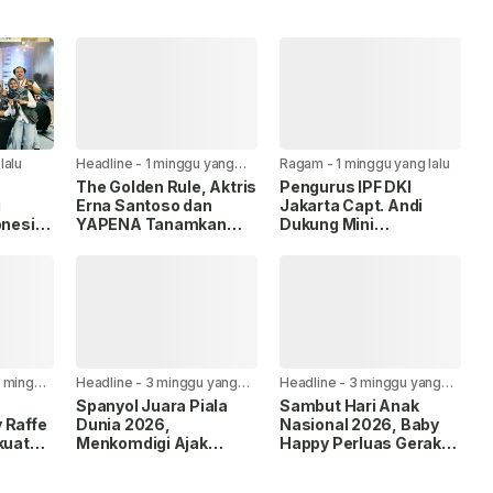
lalu
Headline
-
1 minggu yang
Ragam
-
1 minggu yang lalu
lalu
The Golden Rule, Aktris
Pengurus IPF DKI
i
Erna Santoso dan
Jakarta Capt. Andi
onesia
YAPENA Tanamkan
Dukung Mini
6,
Nilai Toleransi Lewat
Tournament II
Konferensi Lintas
Pickleball Viper Villa
gat
Agama di MAN 13
Permata Gading
Jakarta
 minggu
Headline
-
3 minggu yang
Headline
-
3 minggu yang
lalu
lalu
Spanyol Juara Piala
Sambut Hari Anak
 Raffe
Dunia 2026,
Nasional 2026, Baby
kuat
Menkomdigi Ajak
Happy Perluas Gerakan
e
Masyarakat Jaga
Anti Ruam untuk 50
an
Sportivitas dan Ruang
Ribu Ibu dan Bayi