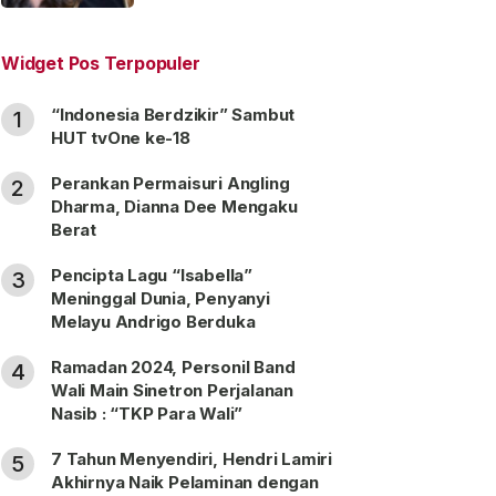
“Satu Nama Dua Hati”
Widget Pos Terpopuler
“Indonesia Berdzikir” Sambut
1
HUT tvOne ke-18
Perankan Permaisuri Angling
2
Dharma, Dianna Dee Mengaku
Berat
Pencipta Lagu “Isabella”
3
Meninggal Dunia, Penyanyi
Melayu Andrigo Berduka
Ramadan 2024, Personil Band
4
Wali Main Sinetron Perjalanan
Nasib : “TKP Para Wali”
7 Tahun Menyendiri, Hendri Lamiri
5
Akhirnya Naik Pelaminan dengan