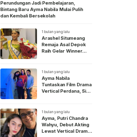
Perundungan Jadi Pembelajaran,
Bintang Baru Ayma Nabila Mulai Pulih
dan Kembali Bersekolah
1 bulan yang lalu
Arashel Situmeang
Remaja Asal Depok
Raih Gelar Winner
Duta Anak Indonesia
2026
1 bulan yang lalu
Ayma Nabila
Tuntaskan Film Drama
Vertical Perdana, Siap
Menjadi Wajah Baru
Aktris Muda
Indonesia
1 bulan yang lalu
Ayma, Putri Chandra
Wahyu, Debut Akting
Lewat Vertical Drama