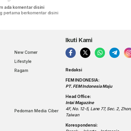
m ada komentar disini
g pertama berkomentar disini
Ikuti Kami
New Comer
Lifestyle
Redaksi
Ragam
FEM INDONESIA:
PT. FEM Indonesia Maju
Head Office:
Intai Magazine
4F, No. 12-5, Lane 77, Sec. 2, Zho
Pedoman Media Ciber
Taiwan
Korespondensi: