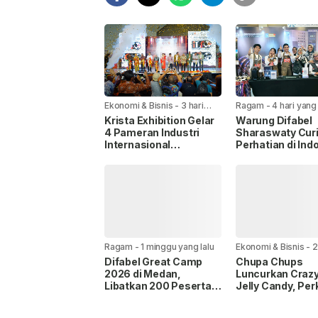
Ekonomi & Bisnis
-
3 hari
Ragam
-
4 hari yang 
yang lalu
Krista Exhibition Gelar
Warung Difabel
4 Pameran Industri
Sharaswaty Cur
Internasional
Perhatian di Ind
Bersamaan di JIExpo,
Coffee Expo 202
Targetkan Kolaborasi
Barista Difabel
dan Investasi Lintas
Buktikan Seman
Sektor
Inklusivitas
Ragam
-
1 minggu yang lalu
Ekonomi & Bisnis
-
2
yang lalu
Difabel Great Camp
Chupa Chups
2026 di Medan,
Luncurkan Crazy
Libatkan 200 Peserta
Jelly Candy, Per
Perkuat Semangat
Brand Experienc
Inklusi
Interaktif di Duf