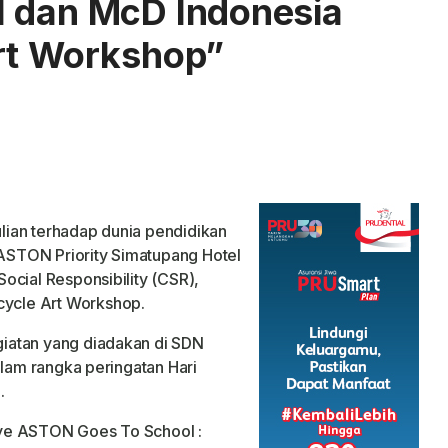
l dan McD Indonesia
rt Workshop”
ian terhadap dunia pendidikan
, ASTON Priority Simatupang Hotel
ocial Responsibility (CSR),
ycle Art Workshop.
iatan yang diadakan di SDN
alam rangka peringatan Hari
.
ye ASTON Goes To School :