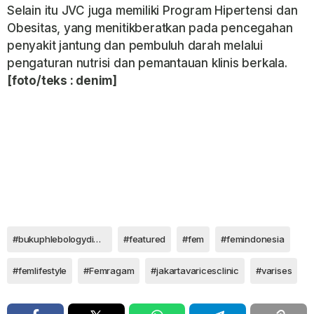
Selain itu JVC juga memiliki Program Hipertensi dan
Obesitas, yang menitikberatkan pada pencegahan
penyakit jantung dan pembuluh darah melalui
pengaturan nutrisi dan pemantauan klinis berkala.
[foto/teks : denim]
#bukuphlebologydiagnosisdanterapivarises
#featured
#fem
#femindonesia
#femlifestyle
#Femragam
#jakartavaricesclinic
#varises