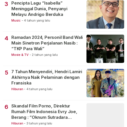
Pencipta Lagu “Isabella”
3
Meninggal Dunia, Penyanyi
Melayu Andrigo Berduka
Music
-
4 tahun yang lalu
Ramadan 2024, Personil Band Wali
4
Main Sinetron Perjalanan Nasib :
“TKP Para Wali”
Movie & TV
-
2 tahun yang lalu
7 Tahun Menyendiri, Hendri Lamiri
5
Akhirnya Naik Pelaminan dengan
Fransiska
Hiburan
-
4 tahun yang lalu
Skandal Film Porno, Direktur
6
Rumah Film Indonesia Evry Joe,
Berang : “Oknum Sutradara
Merusak Perfilman Indonesia”!
Hiburan
-
3 tahun yang lalu