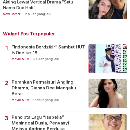
Akting Lewat Vertical Drama “Satu
Nama Dua Hati”
New Comer
-
2 bulan yang lalu
Widget Pos Terpopuler
“Indonesia Berdzikir” Sambut HUT
1
tvOne ke-18
Movie & TV
-
6 bulan yang lalu
Perankan Permaisuri Angling
2
Dharma, Dianna Dee Mengaku
Berat
Movie & TV
-
5 tahun yang lalu
Pencipta Lagu “Isabella”
3
Meninggal Dunia, Penyanyi
Melayu Andrigo Berduka