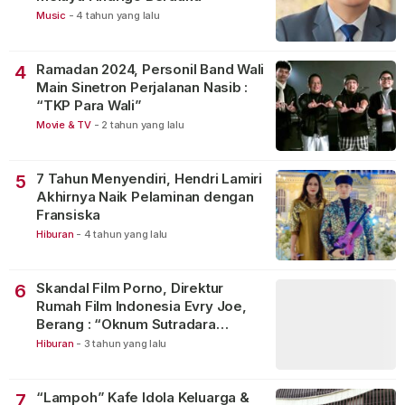
Music
-
4 tahun yang lalu
Ramadan 2024, Personil Band Wali
4
Main Sinetron Perjalanan Nasib :
“TKP Para Wali”
Movie & TV
-
2 tahun yang lalu
7 Tahun Menyendiri, Hendri Lamiri
5
Akhirnya Naik Pelaminan dengan
Fransiska
Hiburan
-
4 tahun yang lalu
Skandal Film Porno, Direktur
6
Rumah Film Indonesia Evry Joe,
Berang : “Oknum Sutradara
Merusak Perfilman Indonesia”!
Hiburan
-
3 tahun yang lalu
“Lampoh” Kafe Idola Keluarga &
7