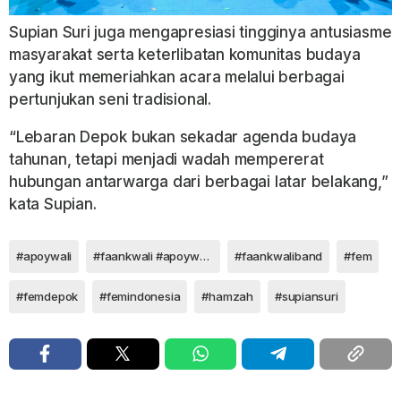
Supian Suri juga mengapresiasi tingginya antusiasme
masyarakat serta keterlibatan komunitas budaya
yang ikut memeriahkan acara melalui berbagai
pertunjukan seni tradisional.
“Lebaran Depok bukan sekadar agenda budaya
tahunan, tetapi menjadi wadah mempererat
hubungan antarwarga dari berbagai latar belakang,”
kata Supian.
#apoywali
#faankwali #apoywali #nagaswara #walinagaswara
#faankwaliband
#fem
#femdepok
#femindonesia
#hamzah
#supiansuri