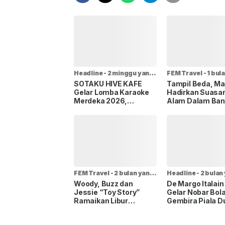
Headline
-
2 minggu yang
FEM Travel
-
1 bul
lalu
lalu
SOTAKU HIVE KAFE
Tampil Beda, Mall
Gelar Lomba Karaoke
Hadirkan Suasa
Merdeka 2026,
Alam Dalam Ba
Destinasi Kuliner dan
Venue Acara Spesial di
Kota Depok
FEM Travel
-
2 bulan yang
Headline
-
2 bulan
lalu
lalu
Woody, Buzz dan
De Margo Italain
Jessie “Toy Story”
Gelar Nobar Bol
Ramaikan Libur
Gembira Piala D
Sekolah di Central Park
2026, Banyak
Penawaran Spes