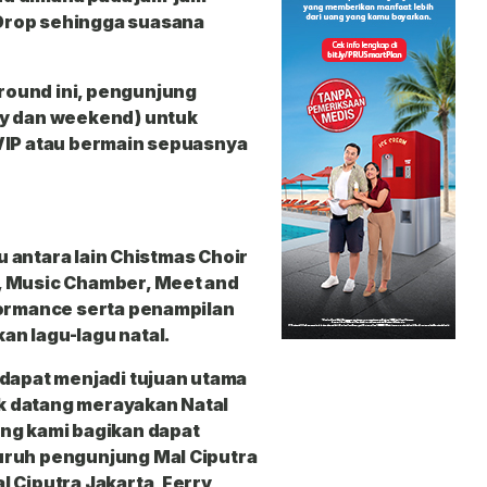
Drop sehingga suasana
ound ini, pengunjung
ay dan weekend) untuk
VIP atau bermain sepuasnya
ru antara lain Chistmas Choir
, Music Chamber, Meet and
formance serta penampilan
n lagu-lagu natal.
 dapat menjadi tujuan utama
k datang merayakan Natal
ng kami bagikan dapat
uruh pengunjung Mal Ciputra
 Ciputra Jakarta, Ferry