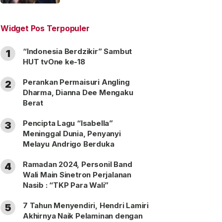
“Satu Nama Dua Hati”
Widget Pos Terpopuler
“Indonesia Berdzikir” Sambut
1
HUT tvOne ke-18
Perankan Permaisuri Angling
2
Dharma, Dianna Dee Mengaku
Berat
Pencipta Lagu “Isabella”
3
Meninggal Dunia, Penyanyi
Melayu Andrigo Berduka
Ramadan 2024, Personil Band
4
Wali Main Sinetron Perjalanan
Nasib : “TKP Para Wali”
7 Tahun Menyendiri, Hendri Lamiri
5
Akhirnya Naik Pelaminan dengan