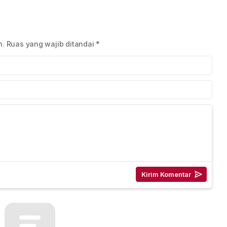
asilkan
Nuansa Kehilangan
Hadirkan Kolaborasi
ream di
yang Lebih Emosional
Musik, Film, dan
Budaya Pop
n.
Ruas yang wajib ditandai
*