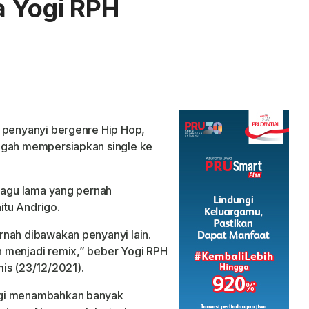
a Yogi RPH
s penyanyi bergenre Hip
Hop,
engah mempersiapkan single ke
 lagu lama yang pernah
tu Andrigo.
rnah dibawakan penyanyi lain.
 menjadi remix,” beber Yogi RPH
is (23/12/2021).
ogi menambahkan banyak