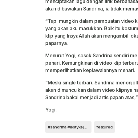
menciptakan Iagu dengan lirik berbahas
akan dibawakan
Sandrina, ia tidak memas
“Tapi mungkin dalam pembuatan video k
yang akan aku
masukkan. Balk itu kostum
klip yang InsyaAIIah akan mengambil Ioka
paparnya.
Menurut Yogi, sosok Sandrina sendiri mem
penari. Kemungkinan di video klip terbaru
memperlihatkan kepiawaiannya menari.
“Meski single terbaru Sandrina menonjolk
akan dimunculkan dalam video klipnya n
Sandrina bakal menjadi artis papan atas,
Yogi.
#sandrina #lestykejora #ayutingting #adi2021
featured