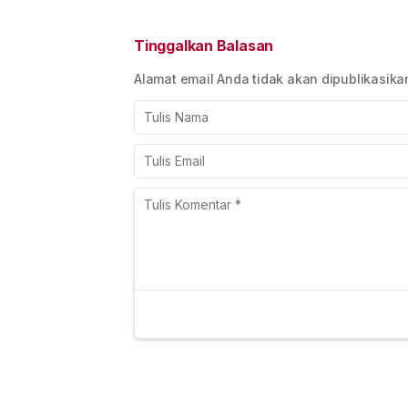
Strategis
‘Maafkan Aku’ H
Pengembangan
Puluhan Juta St
Industri Musik
Spotify
Tinggalkan Balasan
Alamat email Anda tidak akan dipublikasika