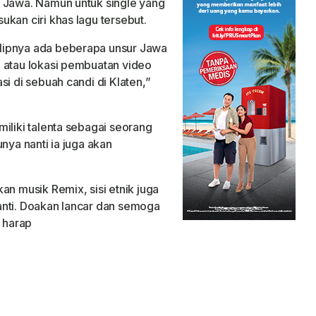
a Jawa. Namun untuk single yang
ukan ciri khas Iagu tersebut.
lipnya ada beberapa unsur Jawa
 atau Iokasi pembuatan video
si di sebuah candi di Klaten,”
iliki talenta sebagai seorang
nya nanti ia juga akan
an musik Remix, sisi etnik juga
anti. Doakan Iancar dan semoga
” harap