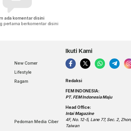
m ada komentar disini
g pertama berkomentar disini
Ikuti Kami
New Comer
Lifestyle
Redaksi
Ragam
FEM INDONESIA:
PT. FEM Indonesia Maju
Head Office:
Intai Magazine
4F, No. 12-5, Lane 77, Sec. 2, Zho
Pedoman Media Ciber
Taiwan