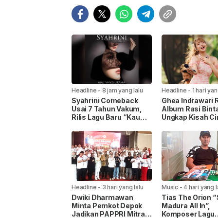
Headline
-
8 jam yang lalu
Headline
-
1 hari yan
Syahrini Comeback
Ghea Indrawari R
Usai 7 Tahun Vakum,
Album Rasi Bint
Rilis Lagu Baru “Kau
Ungkap Kisah Ci
Yang Utama” untuk
Gen Z
Keluarga
Headline
-
3 hari yang lalu
Music
-
4 hari yang l
Dwiki Dharmawan
Tias The Orion “
Minta Pemkot Depok
Madura All In”,
Jadikan PAPPRI Mitra
Komposer Lagu