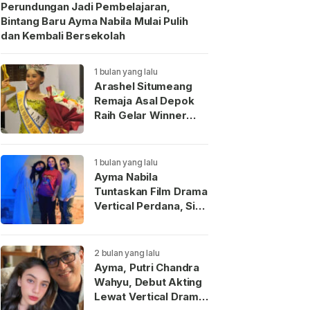
Perundungan Jadi Pembelajaran,
Bintang Baru Ayma Nabila Mulai Pulih
dan Kembali Bersekolah
1 bulan yang lalu
Arashel Situmeang
Remaja Asal Depok
Raih Gelar Winner
Duta Anak Indonesia
2026
1 bulan yang lalu
Ayma Nabila
Tuntaskan Film Drama
Vertical Perdana, Siap
Menjadi Wajah Baru
Aktris Muda
Indonesia
2 bulan yang lalu
Ayma, Putri Chandra
Wahyu, Debut Akting
Lewat Vertical Drama