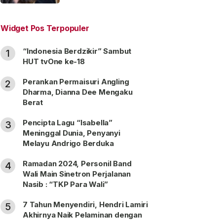
“Satu Nama Dua Hati”
Widget Pos Terpopuler
“Indonesia Berdzikir” Sambut
1
HUT tvOne ke-18
Perankan Permaisuri Angling
2
Dharma, Dianna Dee Mengaku
Berat
Pencipta Lagu “Isabella”
3
Meninggal Dunia, Penyanyi
Melayu Andrigo Berduka
Ramadan 2024, Personil Band
4
Wali Main Sinetron Perjalanan
Nasib : “TKP Para Wali”
7 Tahun Menyendiri, Hendri Lamiri
5
Akhirnya Naik Pelaminan dengan