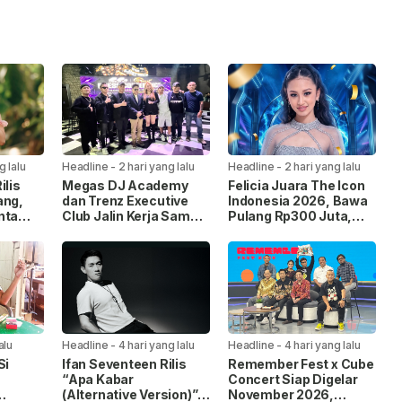
g lalu
Headline
-
2 hari yang lalu
Headline
-
2 hari yang lalu
ilis
Megas DJ Academy
Felicia Juara The Icon
ang,
dan Trenz Executive
Indonesia 2026, Bawa
nta
Club Jalin Kerja Sama,
Pulang Rp300 Juta,
Siapkan Wadah Cetak
Mobil Listrik, dan
DJ Profesional
Kontrak Rekaman
alu
Headline
-
4 hari yang lalu
Headline
-
4 hari yang lalu
Si
Ifan Seventeen Rilis
Remember Fest x Cube
“Apa Kabar
Concert Siap Digelar
(Alternative Version)”,
November 2026,