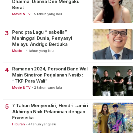
Dharma, Dianna Dee Mengaku
Berat
Movie & TV
-
5 tahun yang lalu
Pencipta Lagu “Isabella”
3
Meninggal Dunia, Penyanyi
Melayu Andrigo Berduka
Music
-
4 tahun yang lalu
Ramadan 2024, Personil Band Wali
4
Main Sinetron Perjalanan Nasib :
“TKP Para Wali”
Movie & TV
-
2 tahun yang lalu
7 Tahun Menyendiri, Hendri Lamiri
5
Akhirnya Naik Pelaminan dengan
Fransiska
Hiburan
-
4 tahun yang lalu