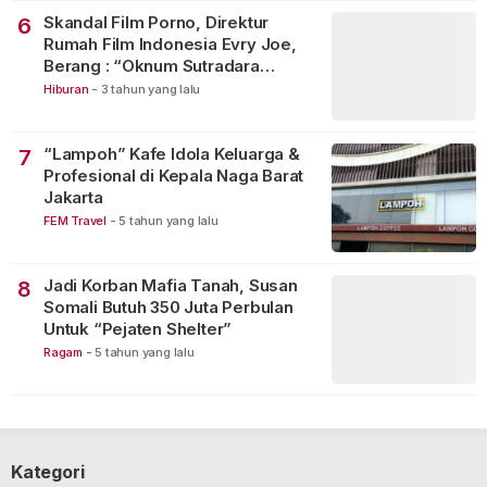
Skandal Film Porno, Direktur
6
Rumah Film Indonesia Evry Joe,
Berang : “Oknum Sutradara
Merusak Perfilman Indonesia”!
Hiburan
-
3 tahun yang lalu
“Lampoh” Kafe Idola Keluarga &
7
Profesional di Kepala Naga Barat
Jakarta
FEM Travel
-
5 tahun yang lalu
Jadi Korban Mafia Tanah, Susan
8
Somali Butuh 350 Juta Perbulan
Untuk “Pejaten Shelter”
Ragam
-
5 tahun yang lalu
Kategori