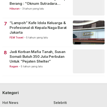
Berang : “Oknum Sutradara
Merusak Perfilman Indonesia”!
Hiburan
-
3 tahun yang lalu
“Lampoh” Kafe Idola Keluarga &
7
Profesional di Kepala Naga Barat
Jakarta
FEM Travel
-
5 tahun yang lalu
Jadi Korban Mafia Tanah, Susan
8
Somali Butuh 350 Juta Perbulan
Untuk “Pejaten Shelter”
Ragam
-
5 tahun yang lalu
Kategori
Hot News
Selebriti