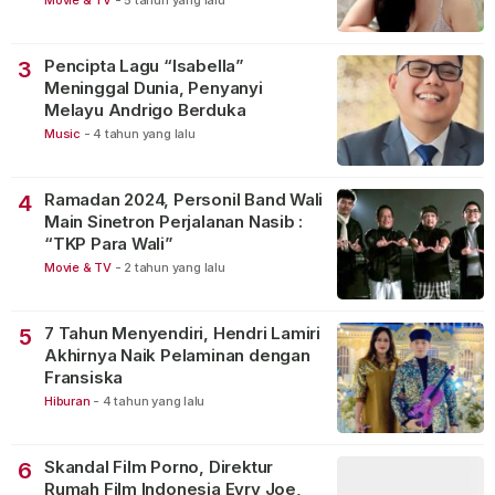
Pencipta Lagu “Isabella”
3
Meninggal Dunia, Penyanyi
Melayu Andrigo Berduka
Music
-
4 tahun yang lalu
Ramadan 2024, Personil Band Wali
4
Main Sinetron Perjalanan Nasib :
“TKP Para Wali”
Movie & TV
-
2 tahun yang lalu
7 Tahun Menyendiri, Hendri Lamiri
5
Akhirnya Naik Pelaminan dengan
Fransiska
Hiburan
-
4 tahun yang lalu
Skandal Film Porno, Direktur
6
Rumah Film Indonesia Evry Joe,