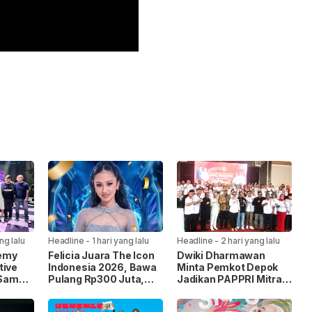
ng lalu
Headline
-
1 hari yang lalu
Headline
-
2 hari yang lalu
emy
Felicia Juara The Icon
Dwiki Dharmawan
tive
Indonesia 2026, Bawa
Minta Pemkot Depok
 Sama,
Pulang Rp300 Juta,
Jadikan PAPPRI Mitra
Cetak
Mobil Listrik, dan
Strategis
Kontrak Rekaman
Pengembangan