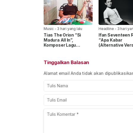
Music
-
3 hari yang lalu
Headline
-
3 hari yan
Tias The Orion “Si
Ifan Seventeen R
Madura All In”,
“Apa Kabar
Komposer Lagu
(Alternative Vers
‘Maafkan Aku’ Hasilkan
Nuansa Kehilan
Puluhan Juta Stream di
yang Lebih Emos
Spotify
Tinggalkan Balasan
Alamat email Anda tidak akan dipublikasika