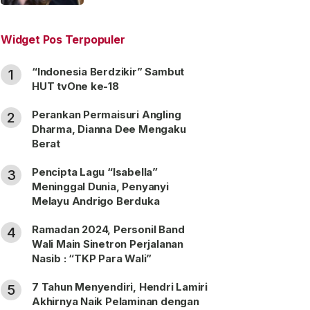
“Satu Nama Dua Hati”
Widget Pos Terpopuler
“Indonesia Berdzikir” Sambut
1
HUT tvOne ke-18
Perankan Permaisuri Angling
2
Dharma, Dianna Dee Mengaku
Berat
Pencipta Lagu “Isabella”
3
Meninggal Dunia, Penyanyi
Melayu Andrigo Berduka
Ramadan 2024, Personil Band
4
Wali Main Sinetron Perjalanan
Nasib : “TKP Para Wali”
7 Tahun Menyendiri, Hendri Lamiri
5
Akhirnya Naik Pelaminan dengan