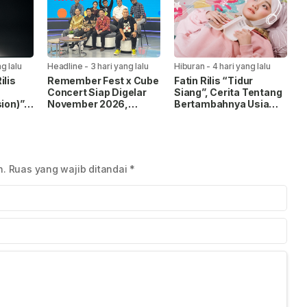
Industri Musik
g lalu
Headline
-
3 hari yang lalu
Hiburan
-
4 hari yang lalu
ilis
Remember Fest x Cube
Fatin Rilis “Tidur
Concert Siap Digelar
Siang”, Cerita Tentang
ion)”,
November 2026,
Bertambahnya Usia
gan
Hadirkan Kolaborasi
dan Pentingnya
ional
Musik, Film, dan
Beristirahat
Budaya Pop
n.
Ruas yang wajib ditandai
*