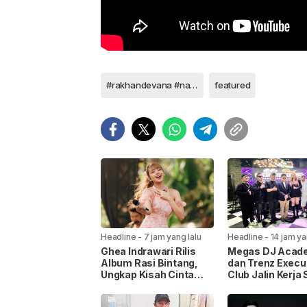
#rakhandevana #nagaswara
featured
Headline
-
7 jam yang lalu
Headline
-
14 jam ya
Ghea Indrawari Rilis
Megas DJ Acad
Album Rasi Bintang,
dan Trenz Execu
Ungkap Kisah Cinta
Club Jalin Kerja
Gen Z
Siapkan Wadah 
DJ Profesional