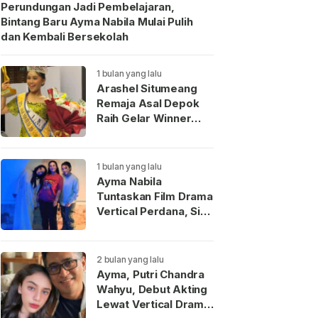
Perundungan Jadi Pembelajaran,
Bintang Baru Ayma Nabila Mulai Pulih
dan Kembali Bersekolah
1 bulan yang lalu
Arashel Situmeang
Remaja Asal Depok
Raih Gelar Winner
Duta Anak Indonesia
2026
1 bulan yang lalu
Ayma Nabila
Tuntaskan Film Drama
Vertical Perdana, Siap
Menjadi Wajah Baru
Aktris Muda
Indonesia
2 bulan yang lalu
Ayma, Putri Chandra
Wahyu, Debut Akting
Lewat Vertical Drama