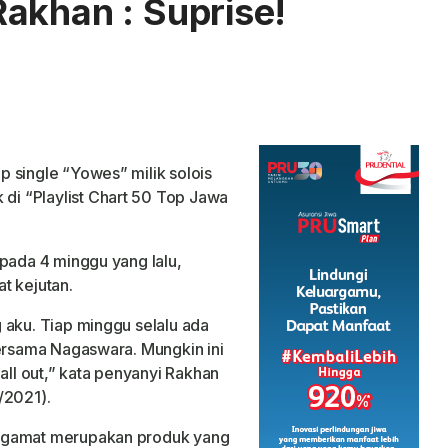
akhan : Suprise!
p single “Yowes” milik solois
di “Playlist Chart 50 Top Jawa
 pada 4 minggu yang lalu,
t kejutan.
 aku. Tiap minggu selalu ada
bersama Nagaswara. Mungkin ini
all out,” kata penyanyi Rakhan
/2021).
engamat merupakan produk yang