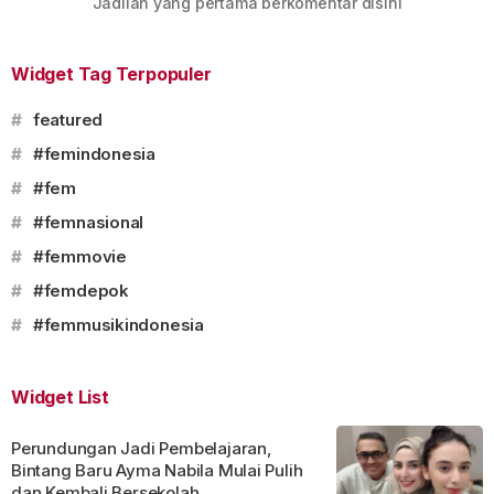
Jadilah yang pertama berkomentar disini
Widget Tag Terpopuler
#
featured
#
#femindonesia
#
#fem
#
#femnasional
#
#femmovie
#
#femdepok
#
#femmusikindonesia
Widget List
Perundungan Jadi Pembelajaran,
Bintang Baru Ayma Nabila Mulai Pulih
dan Kembali Bersekolah