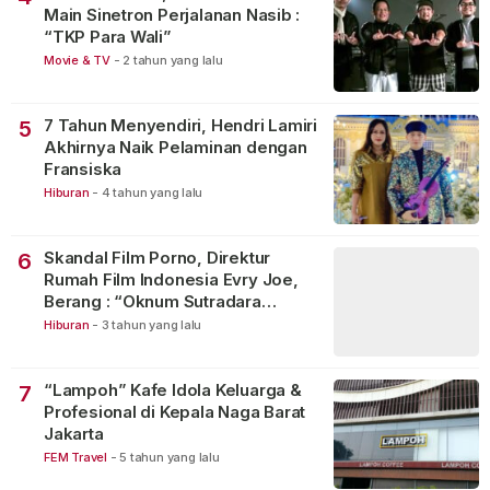
Main Sinetron Perjalanan Nasib :
“TKP Para Wali”
Movie & TV
-
2 tahun yang lalu
7 Tahun Menyendiri, Hendri Lamiri
5
Akhirnya Naik Pelaminan dengan
Fransiska
Hiburan
-
4 tahun yang lalu
Skandal Film Porno, Direktur
6
Rumah Film Indonesia Evry Joe,
Berang : “Oknum Sutradara
Merusak Perfilman Indonesia”!
Hiburan
-
3 tahun yang lalu
“Lampoh” Kafe Idola Keluarga &
7
Profesional di Kepala Naga Barat
Jakarta
FEM Travel
-
5 tahun yang lalu