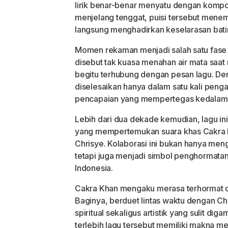
lirik benar-benar menyatu dengan kompo
menjelang tenggat, puisi tersebut mene
langsung menghadirkan keselarasan batin
Momen rekaman menjadi salah satu fase
disebut tak kuasa menahan air mata saat
begitu terhubung dengan pesan lagu. De
diselesaikan hanya dalam satu kali peng
pencapaian yang mempertegas kedalaman
Lebih dari dua dekade kemudian, lagu in
yang mempertemukan suara khas Cakra 
Chrisye. Kolaborasi ini bukan hanya men
tetapi juga menjadi simbol penghormata
Indonesia.
Cakra Khan mengaku merasa terhormat dap
Baginya, berduet lintas waktu dengan 
spiritual sekaligus artistik yang sulit di
terlebih lagu tersebut memiliki makna 