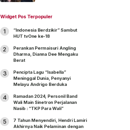
“Satu Nama Dua Hati”
Widget Pos Terpopuler
“Indonesia Berdzikir” Sambut
1
HUT tvOne ke-18
Perankan Permaisuri Angling
2
Dharma, Dianna Dee Mengaku
Berat
Pencipta Lagu “Isabella”
3
Meninggal Dunia, Penyanyi
Melayu Andrigo Berduka
Ramadan 2024, Personil Band
4
Wali Main Sinetron Perjalanan
Nasib : “TKP Para Wali”
7 Tahun Menyendiri, Hendri Lamiri
5
Akhirnya Naik Pelaminan dengan