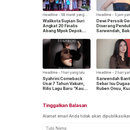
Headline
-
58 menit yang
Headline
-
5 jam yan
lalu
Walikota Supian Suri
Dewi Perssik G
Angkat 20 Finalis
Diserang Pendu
Abang Mpok Depok
Sarwendah, Bak
Jadi Duta Pemkot 2026
Tempuh Jalur 
Headline
-
1 hari yang lalu
Headline
-
2 hari yan
Syahrini Comeback
Sarwendah Ban
Usai 7 Tahun Vakum,
Sebar Isu Dugaa
Rilis Lagu Baru “Kau
Ruben Onsu, Ku
Yang Utama” untuk
Hukum Beri Klari
Keluarga
Tinggalkan Balasan
Alamat email Anda tidak akan dipublikasika