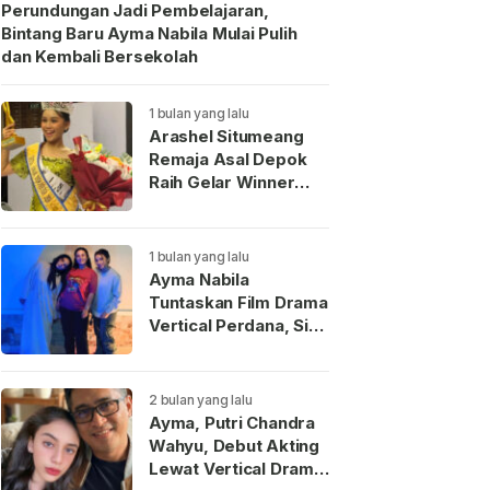
Perundungan Jadi Pembelajaran,
Bintang Baru Ayma Nabila Mulai Pulih
dan Kembali Bersekolah
1 bulan yang lalu
Arashel Situmeang
Remaja Asal Depok
Raih Gelar Winner
Duta Anak Indonesia
2026
1 bulan yang lalu
Ayma Nabila
Tuntaskan Film Drama
Vertical Perdana, Siap
Menjadi Wajah Baru
Aktris Muda
Indonesia
2 bulan yang lalu
Ayma, Putri Chandra
Wahyu, Debut Akting
Lewat Vertical Drama