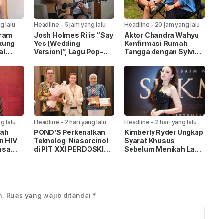
g lalu
Headline
-
5 jam yang lalu
Headline
-
20 jam yang lalu
eram
Josh Holmes Rilis “Say
Aktor Chandra Wahyu
kung
Yes (Wedding
Konfirmasi Rumah
al
Version)”, Lagu Pop-
Tangga dengan Sylvia
Hukum
Punk Akustik
Nabila Berakhir: “Ini
Bernuansa Romantis
Semua Salah Saya”
dari Bali
g lalu
Headline
-
2 hari yang lalu
Headline
-
2 hari yang lalu
tah
POND’S Perkenalkan
Kimberly Ryder Ungkap
n HIV
Teknologi Niasorcinol
Syarat Khusus
asa
di PIT XXI PERDOSKI
Sebelum Menikah Lagi,
fikasi
2026, Usung Konsep
Tak Ingin Salah Pilih
“Real Glow” Berbasis
Pasangan
Sains
n.
Ruas yang wajib ditandai
*