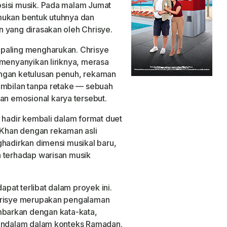
sisi musik. Pada malam Jumat
mukan bentuk utuhnya dan
 yang dirasakan oleh Chrisye.
 paling mengharukan. Chrisye
 menyanyikan liriknya, merasa
ngan ketulusan penuh, rekaman
ambilan tanpa retake — sebuah
 emosional karya tersebut.
i hadir kembali dalam format duet
Khan dengan rekaman asli
ghadirkan dimensi musikal baru,
n terhadap warisan musik
at terlibat dalam proyek ini.
Chrisye merupakan pengalaman
gambarkan dengan kata-kata,
mendalam dalam konteks Ramadan.