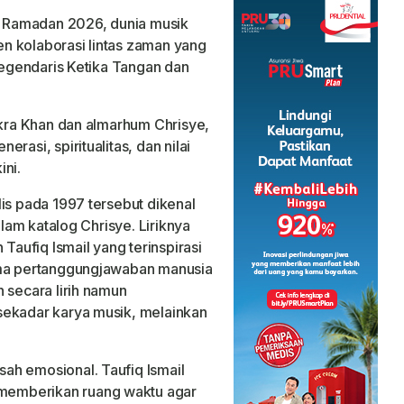
 Ramadan 2026, dunia musik
n kolaborasi lintas zaman yang
 legendaris Ketika Tangan dan
akra Khan dan almarhum Chrisye,
rasi, spiritualitas, dan nilai
ini.
is pada 1997 tersebut dikenal
alam katalog Chrisye. Liriknya
 Taufiq Ismail yang terinspirasi
ema pertanggungjawaban manusia
 secara lirih namun
sekadar karya musik, melainkan
ah emosional. Taufiq Ismail
memberikan ruang waktu agar