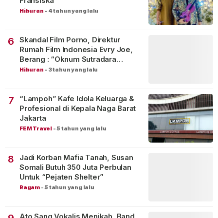
Fransiska
Hiburan
-
4 tahun yang lalu
Skandal Film Porno, Direktur
6
Rumah Film Indonesia Evry Joe,
Berang : “Oknum Sutradara
Merusak Perfilman Indonesia”!
Hiburan
-
3 tahun yang lalu
“Lampoh” Kafe Idola Keluarga &
7
Profesional di Kepala Naga Barat
Jakarta
FEM Travel
-
5 tahun yang lalu
Jadi Korban Mafia Tanah, Susan
8
Somali Butuh 350 Juta Perbulan
Untuk “Pejaten Shelter”
Ragam
-
5 tahun yang lalu
Ato Sang Vokalis Menikah, Band