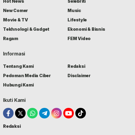
Hot News
Selebriti
New Comer
Music
Movie & TV
Lifestyle
Tekhnologi & Gadget
Ekonomi & Bisnis
Ragam
FEM Video
Informasi
Tentang Kami
Redaksi
Pedoman Media Ciber
Disclaimer
Hubungi Kami
Ikuti Kami
Redaksi