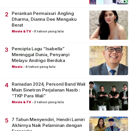
Perankan Permaisuri Angling
2
Dharma, Dianna Dee Mengaku
Berat
Movie & TV
-
5 tahun yang lalu
Pencipta Lagu “Isabella”
3
Meninggal Dunia, Penyanyi
Melayu Andrigo Berduka
Music
-
4 tahun yang lalu
Ramadan 2024, Personil Band Wali
4
Main Sinetron Perjalanan Nasib :
“TKP Para Wali”
Movie & TV
-
2 tahun yang lalu
7 Tahun Menyendiri, Hendri Lamiri
5
Akhirnya Naik Pelaminan dengan