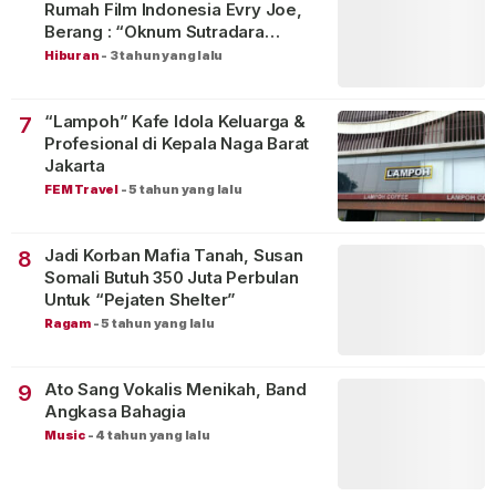
Rumah Film Indonesia Evry Joe,
Berang : “Oknum Sutradara
Merusak Perfilman Indonesia”!
Hiburan
-
3 tahun yang lalu
“Lampoh” Kafe Idola Keluarga &
7
Profesional di Kepala Naga Barat
Jakarta
FEM Travel
-
5 tahun yang lalu
Jadi Korban Mafia Tanah, Susan
8
Somali Butuh 350 Juta Perbulan
Untuk “Pejaten Shelter”
Ragam
-
5 tahun yang lalu
Ato Sang Vokalis Menikah, Band
9
Angkasa Bahagia
Music
-
4 tahun yang lalu