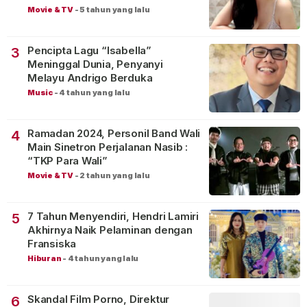
Movie & TV
-
5 tahun yang lalu
Pencipta Lagu “Isabella”
3
Meninggal Dunia, Penyanyi
Melayu Andrigo Berduka
Music
-
4 tahun yang lalu
Ramadan 2024, Personil Band Wali
4
Main Sinetron Perjalanan Nasib :
“TKP Para Wali”
Movie & TV
-
2 tahun yang lalu
7 Tahun Menyendiri, Hendri Lamiri
5
Akhirnya Naik Pelaminan dengan
Fransiska
Hiburan
-
4 tahun yang lalu
Skandal Film Porno, Direktur
6