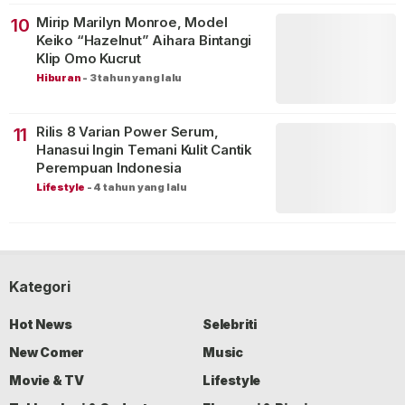
Mirip Marilyn Monroe, Model
10
Keiko “Hazelnut” Aihara Bintangi
Klip Omo Kucrut
Hiburan
-
3 tahun yang lalu
Rilis 8 Varian Power Serum,
11
Hanasui Ingin Temani Kulit Cantik
Perempuan Indonesia
Lifestyle
-
4 tahun yang lalu
Kategori
Hot News
Selebriti
New Comer
Music
Movie & TV
Lifestyle