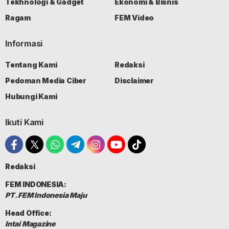
Tekhnologi & Gadget
Ekonomi & Bisnis
Ragam
FEM Video
Informasi
Tentang Kami
Redaksi
Pedoman Media Ciber
Disclaimer
Hubungi Kami
Ikuti Kami
Redaksi
FEM INDONESIA:
PT. FEM Indonesia Maju
Head Office:
Intai Magazine