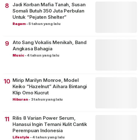
Jadi Korban Mafia Tanah, Susan
8
Somali Butuh 350 Juta Perbulan
Untuk “Pejaten Shelter”
Ragam
-
5 tahun yang lalu
Ato Sang Vokalis Menikah, Band
9
Angkasa Bahagia
Music
-
4 tahun yang lalu
Mirip Marilyn Monroe, Model
10
Keiko “Hazelnut” Aihara Bintangi
Klip Omo Kucrut
Hiburan
-
3 tahun yang lalu
Rilis 8 Varian Power Serum,
11
Hanasui Ingin Temani Kulit Cantik
Perempuan Indonesia
Lifestyle
-
4 tahun yang lalu