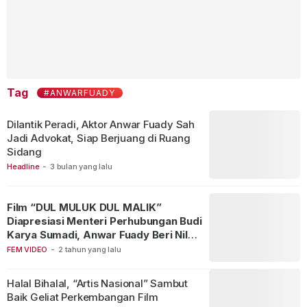
Tag
#ANWARFUADY
Dilantik Peradi, Aktor Anwar Fuady Sah
Jadi Advokat, Siap Berjuang di Ruang
Sidang
Headline
-
3 bulan yang lalu
Film “DUL MULUK DUL MALIK”
Diapresiasi Menteri Perhubungan Budi
Karya Sumadi, Anwar Fuady Beri Nilai
Film 9!
FEM VIDEO
-
2 tahun yang lalu
Halal Bihalal, “Artis Nasional” Sambut
Baik Geliat Perkembangan Film