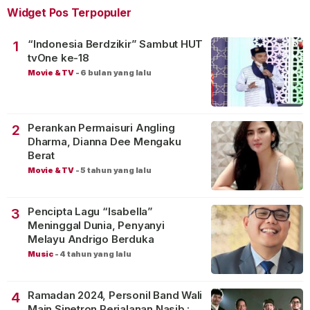
Widget Pos Terpopuler
“Indonesia Berdzikir” Sambut HUT
1
tvOne ke-18
Movie & TV
-
6 bulan yang lalu
Perankan Permaisuri Angling
2
Dharma, Dianna Dee Mengaku
Berat
Movie & TV
-
5 tahun yang lalu
Pencipta Lagu “Isabella”
3
Meninggal Dunia, Penyanyi
Melayu Andrigo Berduka
Music
-
4 tahun yang lalu
Ramadan 2024, Personil Band Wali
4
Main Sinetron Perjalanan Nasib :