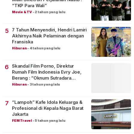
“TKP Para Wali”
Movie & TV
-
2 tahun yang lalu
7 Tahun Menyendiri, Hendri Lamiri
5
Akhirnya Naik Pelaminan dengan
Fransiska
Hiburan
-
4 tahun yang lalu
Skandal Film Porno, Direktur
6
Rumah Film Indonesia Evry Joe,
Berang : “Oknum Sutradara
Merusak Perfilman Indonesia”!
Hiburan
-
3 tahun yang lalu
“Lampoh” Kafe Idola Keluarga &
7
Profesional di Kepala Naga Barat
Jakarta
FEM Travel
-
5 tahun yang lalu