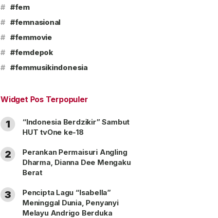
#
#fem
#
#femnasional
#
#femmovie
#
#femdepok
#
#femmusikindonesia
Widget Pos Terpopuler
“Indonesia Berdzikir” Sambut
1
HUT tvOne ke-18
Perankan Permaisuri Angling
2
Dharma, Dianna Dee Mengaku
Berat
Pencipta Lagu “Isabella”
3
Meninggal Dunia, Penyanyi
Melayu Andrigo Berduka