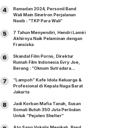
Ramadan 2024, Personil Band
4
Wali Main Sinetron Perjalanan
Nasib : “TKP Para Wali”
7 Tahun Menyendiri, Hendri Lamiri
5
Akhirnya Naik Pelaminan dengan
Fransiska
Skandal Film Porno, Direktur
6
Rumah Film Indonesia Evry Joe,
Berang : “Oknum Sutradara
Merusak Perfilman Indonesia”!
“Lampoh” Kafe Idola Keluarga &
7
Profesional di Kepala Naga Barat
Jakarta
Jadi Korban Mafia Tanah, Susan
8
Somali Butuh 350 Juta Perbulan
Untuk “Pejaten Shelter”
Ato Sang Vokalis Menikah, Band