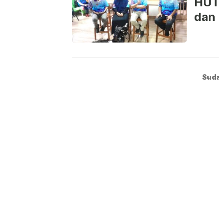
HUT 
dan 
Suda