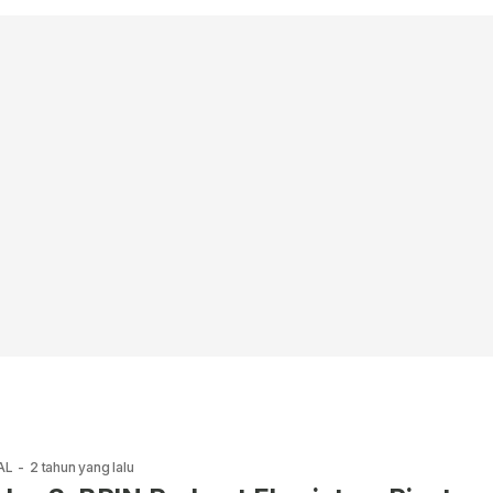
AL
-
2 tahun yang lalu