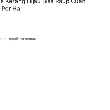
is Kerang Hijau Bisa Raup Cuan 1
 Per Hari
ah ditampilkan semua