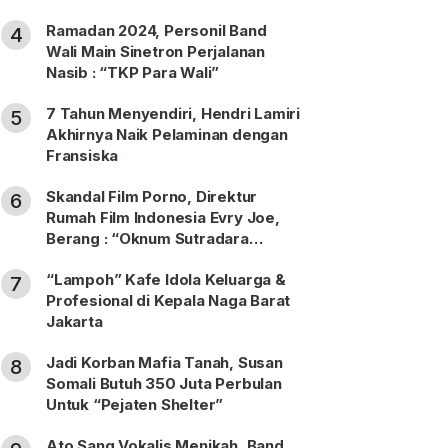
Ramadan 2024, Personil Band
4
Wali Main Sinetron Perjalanan
Nasib : “TKP Para Wali”
7 Tahun Menyendiri, Hendri Lamiri
5
Akhirnya Naik Pelaminan dengan
Fransiska
Skandal Film Porno, Direktur
6
Rumah Film Indonesia Evry Joe,
Berang : “Oknum Sutradara
Merusak Perfilman Indonesia”!
“Lampoh” Kafe Idola Keluarga &
7
Profesional di Kepala Naga Barat
Jakarta
Jadi Korban Mafia Tanah, Susan
8
Somali Butuh 350 Juta Perbulan
Untuk “Pejaten Shelter”
Ato Sang Vokalis Menikah, Band