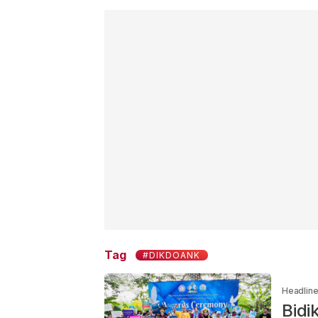
Tag
#DIKDOANK
Headlin
Bidi