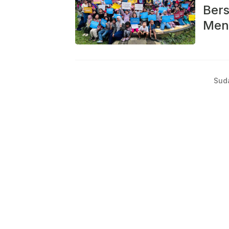
Ber
Men
Sud