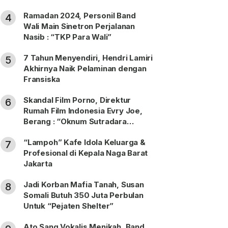
Ramadan 2024, Personil Band
4
Wali Main Sinetron Perjalanan
Nasib : “TKP Para Wali”
7 Tahun Menyendiri, Hendri Lamiri
5
Akhirnya Naik Pelaminan dengan
Fransiska
Skandal Film Porno, Direktur
6
Rumah Film Indonesia Evry Joe,
Berang : “Oknum Sutradara
Merusak Perfilman Indonesia”!
“Lampoh” Kafe Idola Keluarga &
7
Profesional di Kepala Naga Barat
Jakarta
Jadi Korban Mafia Tanah, Susan
8
Somali Butuh 350 Juta Perbulan
Untuk “Pejaten Shelter”
Ato Sang Vokalis Menikah, Band