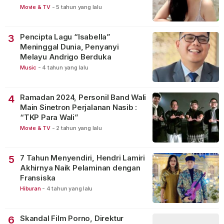
Movie & TV
-
5 tahun yang lalu
Pencipta Lagu “Isabella”
3
Meninggal Dunia, Penyanyi
Melayu Andrigo Berduka
Music
-
4 tahun yang lalu
Ramadan 2024, Personil Band Wali
4
Main Sinetron Perjalanan Nasib :
“TKP Para Wali”
Movie & TV
-
2 tahun yang lalu
7 Tahun Menyendiri, Hendri Lamiri
5
Akhirnya Naik Pelaminan dengan
Fransiska
Hiburan
-
4 tahun yang lalu
Skandal Film Porno, Direktur
6