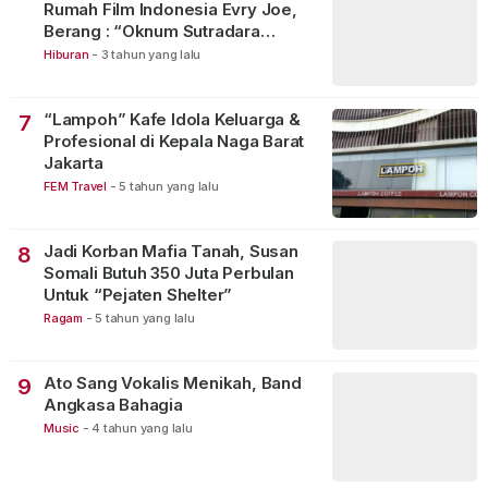
Rumah Film Indonesia Evry Joe,
Berang : “Oknum Sutradara
Merusak Perfilman Indonesia”!
Hiburan
-
3 tahun yang lalu
“Lampoh” Kafe Idola Keluarga &
7
Profesional di Kepala Naga Barat
Jakarta
FEM Travel
-
5 tahun yang lalu
Jadi Korban Mafia Tanah, Susan
8
Somali Butuh 350 Juta Perbulan
Untuk “Pejaten Shelter”
Ragam
-
5 tahun yang lalu
Ato Sang Vokalis Menikah, Band
9
Angkasa Bahagia
Music
-
4 tahun yang lalu