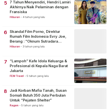
7 Tahun Menyendiri, Hendri Lamiri
5
Akhirnya Naik Pelaminan dengan
Fransiska
Hiburan
-
4 tahun yang lalu
Skandal Film Porno, Direktur
6
Rumah Film Indonesia Evry Joe,
Berang : “Oknum Sutradara
Merusak Perfilman Indonesia”!
Hiburan
-
3 tahun yang lalu
“Lampoh” Kafe Idola Keluarga &
7
Profesional di Kepala Naga Barat
Jakarta
FEM Travel
-
5 tahun yang lalu
Jadi Korban Mafia Tanah, Susan
8
Somali Butuh 350 Juta Perbulan
Untuk “Pejaten Shelter”
Ragam
-
5 tahun yang lalu