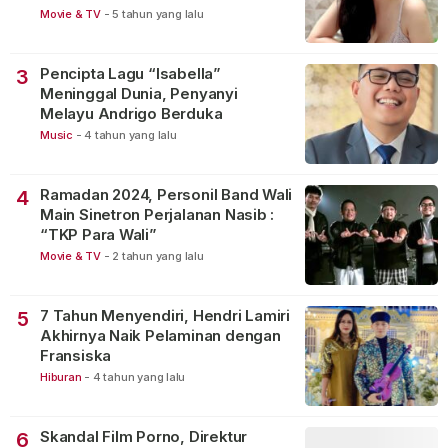
Movie & TV
-
5 tahun yang lalu
Pencipta Lagu “Isabella”
3
Meninggal Dunia, Penyanyi
Melayu Andrigo Berduka
Music
-
4 tahun yang lalu
Ramadan 2024, Personil Band Wali
4
Main Sinetron Perjalanan Nasib :
“TKP Para Wali”
Movie & TV
-
2 tahun yang lalu
7 Tahun Menyendiri, Hendri Lamiri
5
Akhirnya Naik Pelaminan dengan
Fransiska
Hiburan
-
4 tahun yang lalu
Skandal Film Porno, Direktur
6