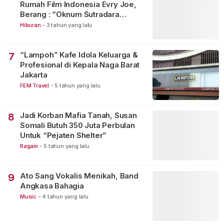
Rumah Film Indonesia Evry Joe,
Berang : “Oknum Sutradara
Merusak Perfilman Indonesia”!
Hiburan
-
3 tahun yang lalu
“Lampoh” Kafe Idola Keluarga &
7
Profesional di Kepala Naga Barat
Jakarta
FEM Travel
-
5 tahun yang lalu
Jadi Korban Mafia Tanah, Susan
8
Somali Butuh 350 Juta Perbulan
Untuk “Pejaten Shelter”
Ragam
-
5 tahun yang lalu
Ato Sang Vokalis Menikah, Band
9
Angkasa Bahagia
Music
-
4 tahun yang lalu