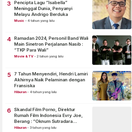
Pencipta Lagu “Isabella”
3
Meninggal Dunia, Penyanyi
Melayu Andrigo Berduka
Music
-
4 tahun yang lalu
Ramadan 2024, Personil Band Wali
4
Main Sinetron Perjalanan Nasib :
“TKP Para Wali”
Movie & TV
-
2 tahun yang lalu
7 Tahun Menyendiri, Hendri Lamiri
5
Akhirnya Naik Pelaminan dengan
Fransiska
Hiburan
-
4 tahun yang lalu
Skandal Film Porno, Direktur
6
Rumah Film Indonesia Evry Joe,
Berang : “Oknum Sutradara
Merusak Perfilman Indonesia”!
Hiburan
-
3 tahun yang lalu