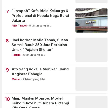
“Lampoh” Kafe Idola Keluarga &
7
Profesional di Kepala Naga Barat
Jakarta
FEM Travel
-
5 tahun yang lalu
Jadi Korban Mafia Tanah, Susan
8
Somali Butuh 350 Juta Perbulan
Untuk “Pejaten Shelter”
Ragam
-
5 tahun yang lalu
Ato Sang Vokalis Menikah, Band
9
Angkasa Bahagia
Music
-
4 tahun yang lalu
Mirip Marilyn Monroe, Model
10
Keiko “Hazelnut” Aihara Bintangi
Klip Omo Kucrut