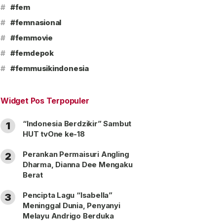
#
#fem
#
#femnasional
#
#femmovie
#
#femdepok
#
#femmusikindonesia
Widget Pos Terpopuler
“Indonesia Berdzikir” Sambut
1
HUT tvOne ke-18
Perankan Permaisuri Angling
2
Dharma, Dianna Dee Mengaku
Berat
Pencipta Lagu “Isabella”
3
Meninggal Dunia, Penyanyi
Melayu Andrigo Berduka