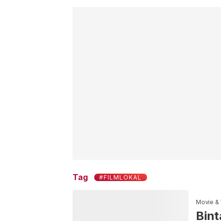
Tag
#FILMLOKAL
Movie &
Bint