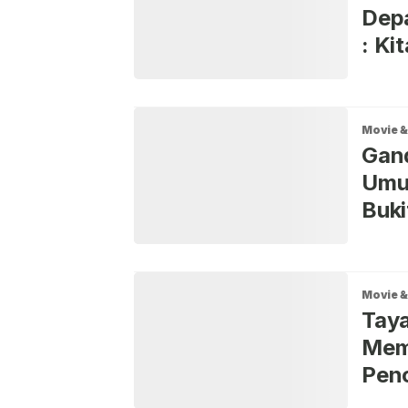
Depa
: Ki
Movie &
Gan
Umum
Buki
Movie &
Taya
Mema
Pen