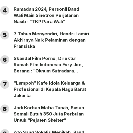
Ramadan 2024, Personil Band
4
Wali Main Sinetron Perjalanan
Nasib : “TKP Para Wali”
7 Tahun Menyendiri, Hendri Lamiri
5
Akhirnya Naik Pelaminan dengan
Fransiska
Skandal Film Porno, Direktur
6
Rumah Film Indonesia Evry Joe,
Berang : “Oknum Sutradara
Merusak Perfilman Indonesia”!
“Lampoh” Kafe Idola Keluarga &
7
Profesional di Kepala Naga Barat
Jakarta
Jadi Korban Mafia Tanah, Susan
8
Somali Butuh 350 Juta Perbulan
Untuk “Pejaten Shelter”
Ato Sang Vokalis Menikah, Band