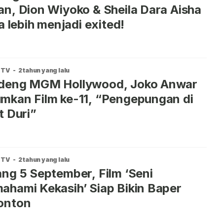
n, Dion Wiyoko & Sheila Dara Aisha
ta lebih menjadi exited!
 TV
-
2 tahun yang lalu
deng MGM Hollywood, Joko Anwar
kan Film ke-11, “Pengepungan di
t Duri”
 TV
-
2 tahun yang lalu
ng 5 September, Film ‘Seni
hami Kekasih’ Siap Bikin Baper
onton