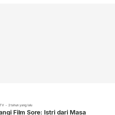
 TV
-
2 tahun yang lalu
angi Film Sore: Istri dari Masa