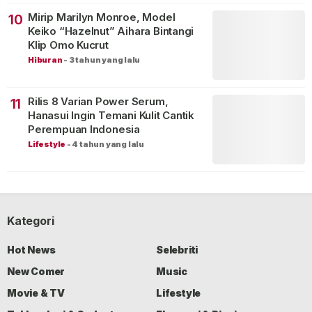
Mirip Marilyn Monroe, Model
10
Keiko “Hazelnut” Aihara Bintangi
Klip Omo Kucrut
Hiburan
-
3 tahun yang lalu
Rilis 8 Varian Power Serum,
11
Hanasui Ingin Temani Kulit Cantik
Perempuan Indonesia
Lifestyle
-
4 tahun yang lalu
Kategori
Hot News
Selebriti
New Comer
Music
Movie & TV
Lifestyle