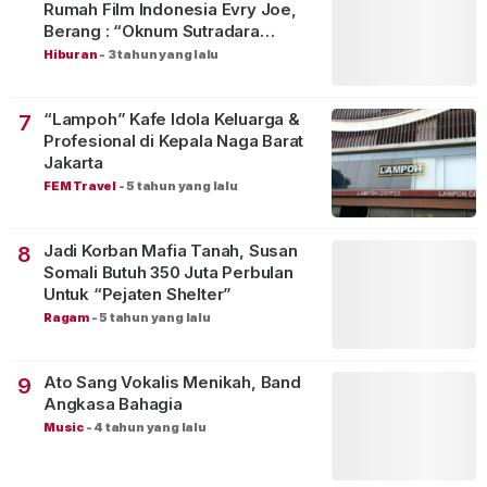
Rumah Film Indonesia Evry Joe,
Berang : “Oknum Sutradara
Merusak Perfilman Indonesia”!
Hiburan
-
3 tahun yang lalu
“Lampoh” Kafe Idola Keluarga &
7
Profesional di Kepala Naga Barat
Jakarta
FEM Travel
-
5 tahun yang lalu
Jadi Korban Mafia Tanah, Susan
8
Somali Butuh 350 Juta Perbulan
Untuk “Pejaten Shelter”
Ragam
-
5 tahun yang lalu
Ato Sang Vokalis Menikah, Band
9
Angkasa Bahagia
Music
-
4 tahun yang lalu