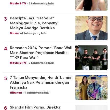
Movie & TV
-
5 tahun yang lalu
Pencipta Lagu “Isabella”
3
Meninggal Dunia, Penyanyi
Melayu Andrigo Berduka
Music
-
4 tahun yang lalu
Ramadan 2024, Personil Band Wali
4
Main Sinetron Perjalanan Nasib :
“TKP Para Wali”
Movie & TV
-
2 tahun yang lalu
7 Tahun Menyendiri, Hendri Lamiri
5
Akhirnya Naik Pelaminan dengan
Fransiska
Hiburan
-
4 tahun yang lalu
Skandal Film Porno, Direktur
6