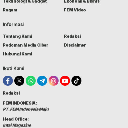
Tekhnologi & Gadget
Ekonomi & Bisnis
Ragam
FEM Video
Informasi
Tentang Kami
Redaksi
Pedoman Media Ciber
Disclaimer
Hubungi Kami
Ikuti Kami
Redaksi
FEM INDONESIA:
PT. FEM Indonesia Maju
Head Office:
Intai Magazine