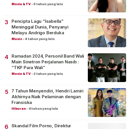
Movie & TV
-
5 tahun yang lalu
Pencipta Lagu “Isabella”
3
Meninggal Dunia, Penyanyi
Melayu Andrigo Berduka
Music
-
4 tahun yang lalu
Ramadan 2024, Personil Band Wali
4
Main Sinetron Perjalanan Nasib :
“TKP Para Wali”
Movie & TV
-
2 tahun yang lalu
7 Tahun Menyendiri, Hendri Lamiri
5
Akhirnya Naik Pelaminan dengan
Fransiska
Hiburan
-
4 tahun yang lalu
Skandal Film Porno, Direktur
6