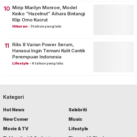
Mirip Marilyn Monroe, Model
10
Keiko “Hazelnut” Aihara Bintangi
Klip Omo Kucrut
Hiburan
-
3 tahun yang lalu
Rilis 8 Varian Power Serum,
11
Hanasui Ingin Temani Kulit Cantik
Perempuan Indonesia
Lifestyle
-
4 tahun yang lalu
Kategori
Hot News
Selebriti
New Comer
Music
Movie & TV
Lifestyle