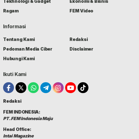
Tekhnologi & Gadget
Ekonomi & Bisnis
Ragam
FEM Video
Informasi
Tentang Kami
Redaksi
Pedoman Media Ciber
Disclaimer
Hubungi Kami
Ikuti Kami
Redaksi
FEM INDONESIA:
PT. FEM Indonesia Maju
Head Office:
Intai Magazine