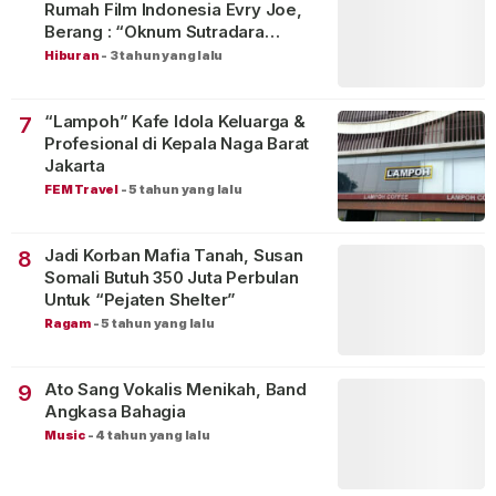
Rumah Film Indonesia Evry Joe,
Berang : “Oknum Sutradara
Merusak Perfilman Indonesia”!
Hiburan
-
3 tahun yang lalu
“Lampoh” Kafe Idola Keluarga &
7
Profesional di Kepala Naga Barat
Jakarta
FEM Travel
-
5 tahun yang lalu
Jadi Korban Mafia Tanah, Susan
8
Somali Butuh 350 Juta Perbulan
Untuk “Pejaten Shelter”
Ragam
-
5 tahun yang lalu
Ato Sang Vokalis Menikah, Band
9
Angkasa Bahagia
Music
-
4 tahun yang lalu