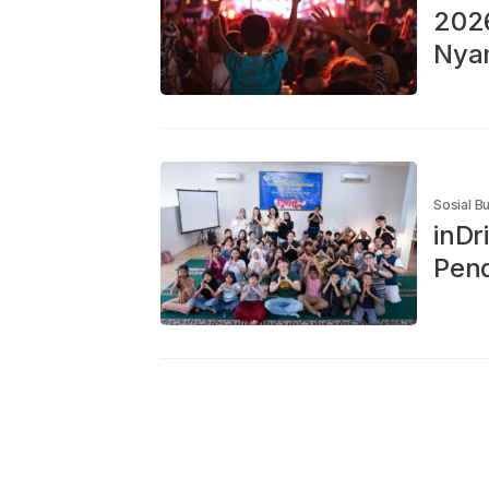
2026
Nya
Sosial B
inDr
Pend