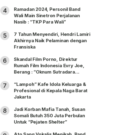
Ramadan 2024, Personil Band
4
Wali Main Sinetron Perjalanan
Nasib : “TKP Para Wali”
7 Tahun Menyendiri, Hendri Lamiri
5
Akhirnya Naik Pelaminan dengan
Fransiska
Skandal Film Porno, Direktur
6
Rumah Film Indonesia Evry Joe,
Berang : “Oknum Sutradara
Merusak Perfilman Indonesia”!
“Lampoh” Kafe Idola Keluarga &
7
Profesional di Kepala Naga Barat
Jakarta
Jadi Korban Mafia Tanah, Susan
8
Somali Butuh 350 Juta Perbulan
Untuk “Pejaten Shelter”
Ato Sang Vokalis Menikah, Band