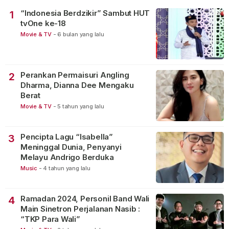
“Indonesia Berdzikir” Sambut HUT
1
tvOne ke-18
Movie & TV
-
6 bulan yang lalu
Perankan Permaisuri Angling
2
Dharma, Dianna Dee Mengaku
Berat
Movie & TV
-
5 tahun yang lalu
Pencipta Lagu “Isabella”
3
Meninggal Dunia, Penyanyi
Melayu Andrigo Berduka
Music
-
4 tahun yang lalu
Ramadan 2024, Personil Band Wali
4
Main Sinetron Perjalanan Nasib :
“TKP Para Wali”