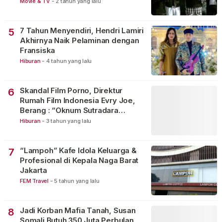
Movie & TV
-
2 tahun yang lalu
7 Tahun Menyendiri, Hendri Lamiri
5
Akhirnya Naik Pelaminan dengan
Fransiska
Hiburan
-
4 tahun yang lalu
Skandal Film Porno, Direktur
6
Rumah Film Indonesia Evry Joe,
Berang : “Oknum Sutradara
Merusak Perfilman Indonesia”!
Hiburan
-
3 tahun yang lalu
“Lampoh” Kafe Idola Keluarga &
7
Profesional di Kepala Naga Barat
Jakarta
FEM Travel
-
5 tahun yang lalu
Jadi Korban Mafia Tanah, Susan
8
Somali Butuh 350 Juta Perbulan