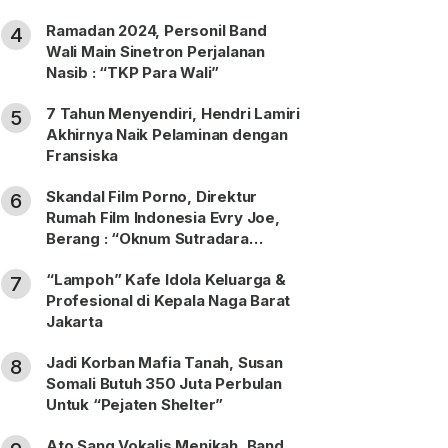
Ramadan 2024, Personil Band
4
Wali Main Sinetron Perjalanan
Nasib : “TKP Para Wali”
7 Tahun Menyendiri, Hendri Lamiri
5
Akhirnya Naik Pelaminan dengan
Fransiska
Skandal Film Porno, Direktur
6
Rumah Film Indonesia Evry Joe,
Berang : “Oknum Sutradara
Merusak Perfilman Indonesia”!
“Lampoh” Kafe Idola Keluarga &
7
Profesional di Kepala Naga Barat
Jakarta
Jadi Korban Mafia Tanah, Susan
8
Somali Butuh 350 Juta Perbulan
Untuk “Pejaten Shelter”
Ato Sang Vokalis Menikah, Band