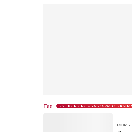
Tag
#KEIKOKIOKO #NAGASWARA #RAHA
Music
-