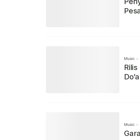
Peny
Pesa
Music
-
Rili
Do’a
Music
-
Gara