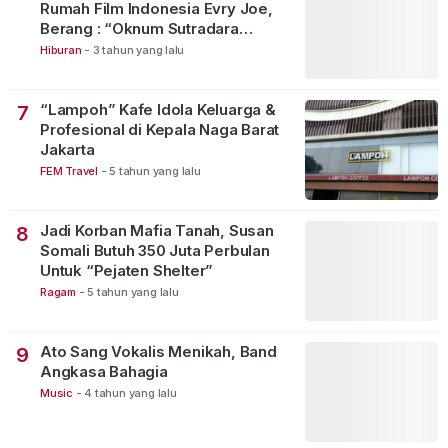
Rumah Film Indonesia Evry Joe,
Berang : “Oknum Sutradara
Merusak Perfilman Indonesia”!
Hiburan
-
3 tahun yang lalu
“Lampoh” Kafe Idola Keluarga &
7
Profesional di Kepala Naga Barat
Jakarta
FEM Travel
-
5 tahun yang lalu
Jadi Korban Mafia Tanah, Susan
8
Somali Butuh 350 Juta Perbulan
Untuk “Pejaten Shelter”
Ragam
-
5 tahun yang lalu
Ato Sang Vokalis Menikah, Band
9
Angkasa Bahagia
Music
-
4 tahun yang lalu