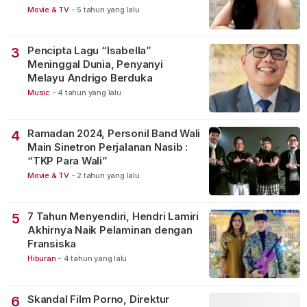
Movie & TV
-
5 tahun yang lalu
Pencipta Lagu “Isabella”
3
Meninggal Dunia, Penyanyi
Melayu Andrigo Berduka
Music
-
4 tahun yang lalu
Ramadan 2024, Personil Band Wali
4
Main Sinetron Perjalanan Nasib :
“TKP Para Wali”
Movie & TV
-
2 tahun yang lalu
7 Tahun Menyendiri, Hendri Lamiri
5
Akhirnya Naik Pelaminan dengan
Fransiska
Hiburan
-
4 tahun yang lalu
Skandal Film Porno, Direktur
6