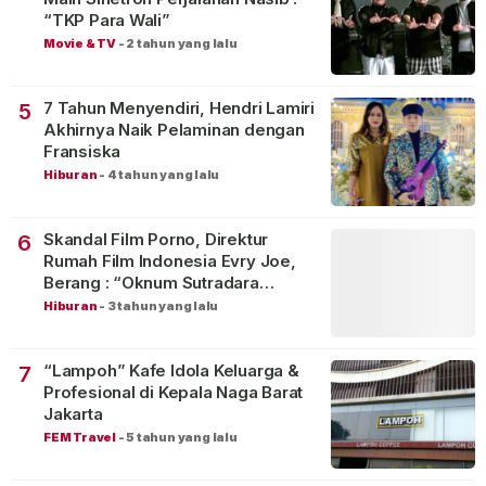
“TKP Para Wali”
Movie & TV
-
2 tahun yang lalu
7 Tahun Menyendiri, Hendri Lamiri
5
Akhirnya Naik Pelaminan dengan
Fransiska
Hiburan
-
4 tahun yang lalu
Skandal Film Porno, Direktur
6
Rumah Film Indonesia Evry Joe,
Berang : “Oknum Sutradara
Merusak Perfilman Indonesia”!
Hiburan
-
3 tahun yang lalu
“Lampoh” Kafe Idola Keluarga &
7
Profesional di Kepala Naga Barat
Jakarta
FEM Travel
-
5 tahun yang lalu