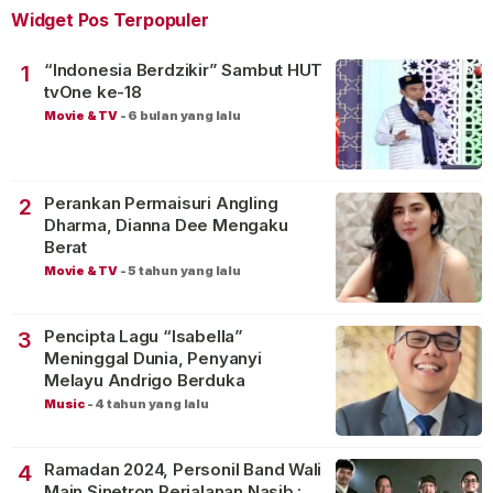
Widget Pos Terpopuler
“Indonesia Berdzikir” Sambut HUT
1
tvOne ke-18
Movie & TV
-
6 bulan yang lalu
Perankan Permaisuri Angling
2
Dharma, Dianna Dee Mengaku
Berat
Movie & TV
-
5 tahun yang lalu
Pencipta Lagu “Isabella”
3
Meninggal Dunia, Penyanyi
Melayu Andrigo Berduka
Music
-
4 tahun yang lalu
Ramadan 2024, Personil Band Wali
4
Main Sinetron Perjalanan Nasib :