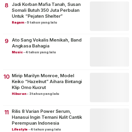
Jadi Korban Mafia Tanah, Susan
8
Somali Butuh 350 Juta Perbulan
Untuk “Pejaten Shelter”
Ragam
-
5 tahun yang lalu
Ato Sang Vokalis Menikah, Band
9
Angkasa Bahagia
Music
-
4 tahun yang lalu
Mirip Marilyn Monroe, Model
10
Keiko “Hazelnut” Aihara Bintangi
Klip Omo Kucrut
Hiburan
-
3 tahun yang lalu
Rilis 8 Varian Power Serum,
11
Hanasui Ingin Temani Kulit Cantik
Perempuan Indonesia
Lifestyle
-
4 tahun yang lalu