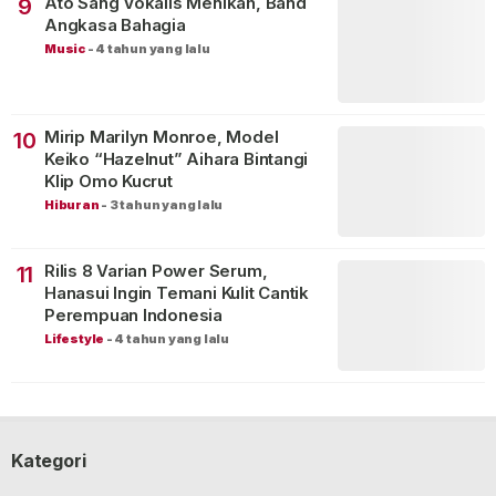
Ato Sang Vokalis Menikah, Band
9
Angkasa Bahagia
Music
-
4 tahun yang lalu
Mirip Marilyn Monroe, Model
10
Keiko “Hazelnut” Aihara Bintangi
Klip Omo Kucrut
Hiburan
-
3 tahun yang lalu
Rilis 8 Varian Power Serum,
11
Hanasui Ingin Temani Kulit Cantik
Perempuan Indonesia
Lifestyle
-
4 tahun yang lalu
Kategori