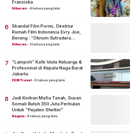
Fransiska
Hiburan
-
4 tahun yang lalu
Skandal Film Porno, Direktur
6
Rumah Film Indonesia Evry Joe,
Berang : “Oknum Sutradara
Merusak Perfilman Indonesia”!
Hiburan
-
3 tahun yang lalu
“Lampoh” Kafe Idola Keluarga &
7
Profesional di Kepala Naga Barat
Jakarta
FEM Travel
-
5 tahun yang lalu
Jadi Korban Mafia Tanah, Susan
8
Somali Butuh 350 Juta Perbulan
Untuk “Pejaten Shelter”
Ragam
-
5 tahun yang lalu