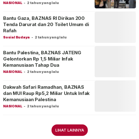
Azhar
NASIONAL
-
2 tahun yang lalu
Bantu Gaza, BAZNAS RI Dirikan 200
Tenda Darurat dan 20 Toilet Umum di
Rafah
Sosial Budaya
-
2 tahun yang lalu
Bantu Palestina, BAZNAS JATENG
Gelontorkan Rp 1,5 Miliar Infak
Kemanusiaan Tahap Dua
NASIONAL
-
2 tahun yang lalu
Dakwah Safari Ramadhan, BAZNAS
dan MUI Raup Rp5,2 Miliar Untuk Infak
Kemanusiaan Palestina
NASIONAL
-
2 tahun yang lalu
LIHAT LAINNYA