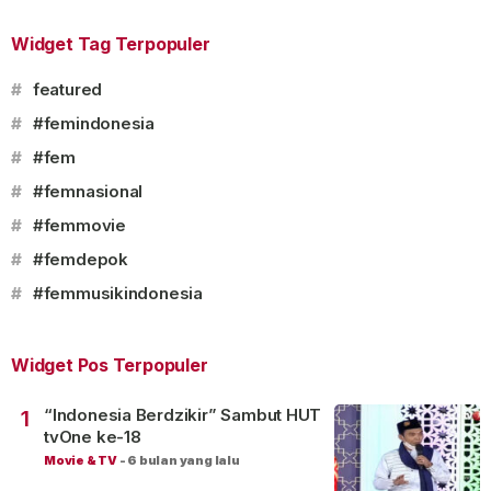
Widget Tag Terpopuler
#
featured
#
#femindonesia
#
#fem
#
#femnasional
#
#femmovie
#
#femdepok
#
#femmusikindonesia
Widget Pos Terpopuler
“Indonesia Berdzikir” Sambut HUT
1
tvOne ke-18
Movie & TV
-
6 bulan yang lalu