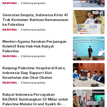
NASIONAL
-
2 tahun yang lalu
Gencatan Senjata, Indonesia Kirim 41
Truk Kontainer Bantuan Kemanusiaan
ke Palestina
NASIONAL
-
2 tahun yang lalu
Menteri Agama Serukan Perjuangan
Kolektif Bela Hak-Hak Rakyat
Palestina
NASIONAL
-
2 tahun yang lalu
Kunjungi Palestine Hospital di Kairo,
Indonesia Siap Support Alat
Kesehatan dan Obat Obatan
NASIONAL
-
2 tahun yang lalu
Rakyat Indonesia Percayakan
BAZNAS Sumbangkan 32 Miliar untuk
Palestina Melalui Grand Syekh Al-