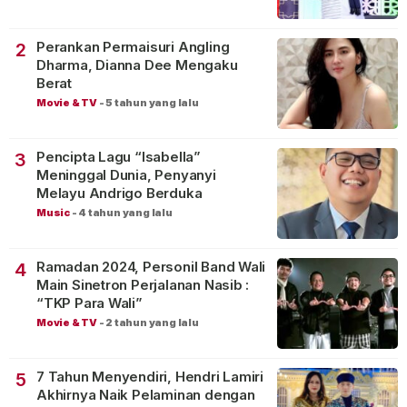
Perankan Permaisuri Angling
2
Dharma, Dianna Dee Mengaku
Berat
Movie & TV
-
5 tahun yang lalu
Pencipta Lagu “Isabella”
3
Meninggal Dunia, Penyanyi
Melayu Andrigo Berduka
Music
-
4 tahun yang lalu
Ramadan 2024, Personil Band Wali
4
Main Sinetron Perjalanan Nasib :
“TKP Para Wali”
Movie & TV
-
2 tahun yang lalu
7 Tahun Menyendiri, Hendri Lamiri
5
Akhirnya Naik Pelaminan dengan