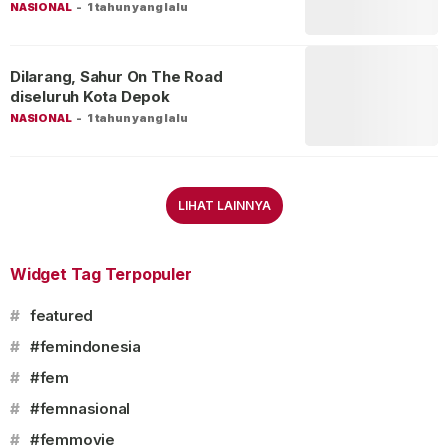
NASIONAL
-
1 tahun yang lalu
Dilarang, Sahur On The Road
diseluruh Kota Depok
NASIONAL
-
1 tahun yang lalu
LIHAT LAINNYA
Widget Tag Terpopuler
#
featured
#
#femindonesia
#
#fem
#
#femnasional
#
#femmovie