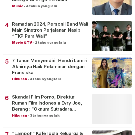
Music
-
4 tahun yang lalu
Ramadan 2024, Personil Band Wali
4
Main Sinetron Perjalanan Nasib :
“TKP Para Wali”
Movie & TV
-
2 tahun yang lalu
7 Tahun Menyendiri, Hendri Lamiri
5
Akhirnya Naik Pelaminan dengan
Fransiska
Hiburan
-
4 tahun yang lalu
Skandal Film Porno, Direktur
6
Rumah Film Indonesia Evry Joe,
Berang : “Oknum Sutradara
Merusak Perfilman Indonesia”!
Hiburan
-
3 tahun yang lalu
“Lampoh” Kafe Idola Keluarga &
7