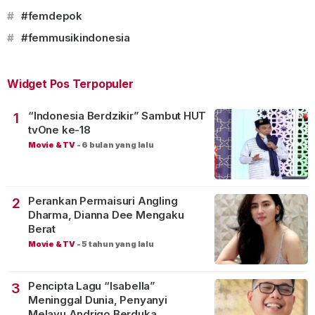
#
#femdepok
#
#femmusikindonesia
Widget Pos Terpopuler
“Indonesia Berdzikir” Sambut HUT
1
tvOne ke-18
Movie & TV
-
6 bulan yang lalu
Perankan Permaisuri Angling
2
Dharma, Dianna Dee Mengaku
Berat
Movie & TV
-
5 tahun yang lalu
Pencipta Lagu “Isabella”
3
Meninggal Dunia, Penyanyi
Melayu Andrigo Berduka