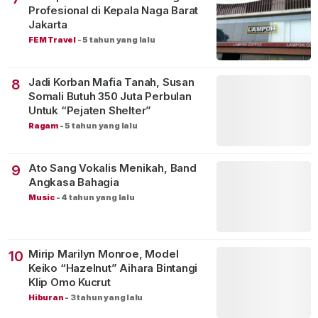
Profesional di Kepala Naga Barat
Jakarta
FEM Travel
-
5 tahun yang lalu
Jadi Korban Mafia Tanah, Susan
8
Somali Butuh 350 Juta Perbulan
Untuk “Pejaten Shelter”
Ragam
-
5 tahun yang lalu
Ato Sang Vokalis Menikah, Band
9
Angkasa Bahagia
Music
-
4 tahun yang lalu
Mirip Marilyn Monroe, Model
10
Keiko “Hazelnut” Aihara Bintangi
Klip Omo Kucrut
Hiburan
-
3 tahun yang lalu