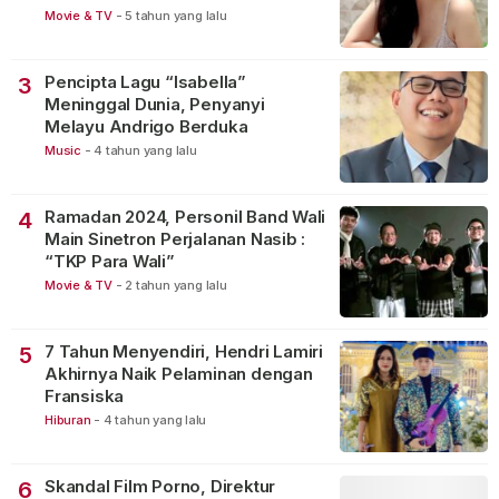
Movie & TV
-
5 tahun yang lalu
Pencipta Lagu “Isabella”
3
Meninggal Dunia, Penyanyi
Melayu Andrigo Berduka
Music
-
4 tahun yang lalu
Ramadan 2024, Personil Band Wali
4
Main Sinetron Perjalanan Nasib :
“TKP Para Wali”
Movie & TV
-
2 tahun yang lalu
7 Tahun Menyendiri, Hendri Lamiri
5
Akhirnya Naik Pelaminan dengan
Fransiska
Hiburan
-
4 tahun yang lalu
Skandal Film Porno, Direktur
6