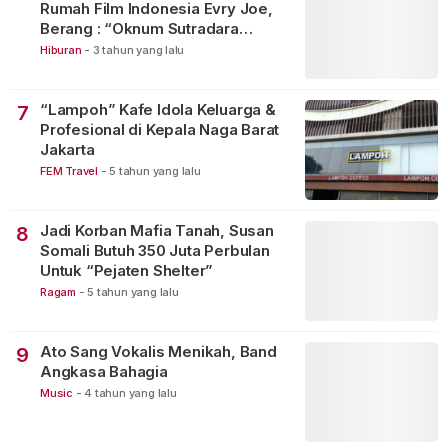
Rumah Film Indonesia Evry Joe,
Berang : “Oknum Sutradara
Merusak Perfilman Indonesia”!
Hiburan
-
3 tahun yang lalu
“Lampoh” Kafe Idola Keluarga &
7
Profesional di Kepala Naga Barat
Jakarta
FEM Travel
-
5 tahun yang lalu
Jadi Korban Mafia Tanah, Susan
8
Somali Butuh 350 Juta Perbulan
Untuk “Pejaten Shelter”
Ragam
-
5 tahun yang lalu
Ato Sang Vokalis Menikah, Band
9
Angkasa Bahagia
Music
-
4 tahun yang lalu