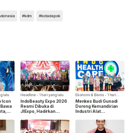
ndonesia
#kdm
#kotadepok
g lalu
Headline
-
1 hari yang lalu
Ekonomi & Bisnis
-
1 hari
yang lalu
e Icon
IndoBeauty Expo 2026
Menkes Budi Gunadi
, Bawa
Resmi Dibuka di
Dorong Kemandirian
ta,
JIExpo, Hadirkan
Industri Alat
n
Pelaku Industri
Kesehatan di
n
Kecantikan dari 8
IndoHealthcare
Negara
Gakeslab Expo 2026