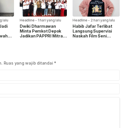
g lalu
Headline
-
1 hari yang lalu
Headline
-
2 hari yang lalu
Jadi
Dwiki Dharmawan
Habib Jafar Terlibat
Minta Pemkot Depok
Langsung Supervisi
wah
Jadikan PAPPRI Mitra
Naskah Film Seni
Strategis
Merayu Tuhan, Angkat
gan
Pengembangan
Keresahan Anak Muda
Industri Musik
n.
Ruas yang wajib ditandai
*