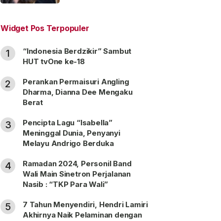
“Satu Nama Dua Hati”
Widget Pos Terpopuler
“Indonesia Berdzikir” Sambut
1
HUT tvOne ke-18
Perankan Permaisuri Angling
2
Dharma, Dianna Dee Mengaku
Berat
Pencipta Lagu “Isabella”
3
Meninggal Dunia, Penyanyi
Melayu Andrigo Berduka
Ramadan 2024, Personil Band
4
Wali Main Sinetron Perjalanan
Nasib : “TKP Para Wali”
7 Tahun Menyendiri, Hendri Lamiri
5
Akhirnya Naik Pelaminan dengan