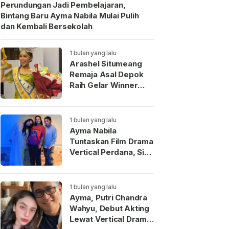
Perundungan Jadi Pembelajaran,
Bintang Baru Ayma Nabila Mulai Pulih
dan Kembali Bersekolah
1 bulan yang lalu
Arashel Situmeang
Remaja Asal Depok
Raih Gelar Winner
Duta Anak Indonesia
2026
1 bulan yang lalu
Ayma Nabila
Tuntaskan Film Drama
Vertical Perdana, Siap
Menjadi Wajah Baru
Aktris Muda
Indonesia
1 bulan yang lalu
Ayma, Putri Chandra
Wahyu, Debut Akting
Lewat Vertical Drama