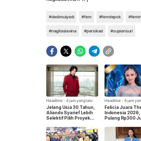
#dedimulyadi
#fem
#femdepok
#femi
#nagitaslavina
#persikad
#supiansuri
Headline
-
4 jam yang lalu
Headline
-
6 jam yan
Jelang Usia 30 Tahun,
Felicia Juara Th
Aliando Syarief Lebih
Indonesia 2026
Selektif Pilih Proyek
Pulang Rp300 Ju
dan Tak Ingin Buang
Mobil Listrik, da
Waktu
Kontrak Rekama