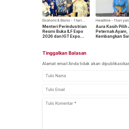
Ekonomi & Bisnis
-
1 hari
Headline
-
1 hari yan
yang lalu
Menteri Perindustrian
Aura Kasih Pilih 
Resmi Buka ILF Expo
Peternak Ayam,
2026 dan IGT Expo
Kembangkan Sa
2026, Dorong Industri
dan Kebun demi
Kulit hingga Tekstil
Ketahanan Pan
Tembus Pasar Global
Tinggalkan Balasan
Alamat email Anda tidak akan dipublikasika