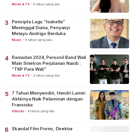
Movie & TV
-
5 tahun yang lalu
Pencipta Lagu “Isabella”
3
Meninggal Dunia, Penyanyi
Melayu Andrigo Berduka
Music
-
4 tahun yang lalu
Ramadan 2024, Personil Band Wali
4
Main Sinetron Perjalanan Nasib :
“TKP Para Wali”
Movie & TV
-
2 tahun yang lalu
7 Tahun Menyendiri, Hendri Lamiri
5
Akhirnya Naik Pelaminan dengan
Fransiska
Hiburan
-
4 tahun yang lalu
Skandal Film Porno, Direktur
6