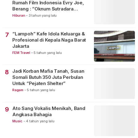
Rumah Film Indonesia Evry Joe,
Berang : “Oknum Sutradara
Merusak Perfilman Indonesia”!
Hiburan
-
3 tahun yang lalu
“Lampoh” Kafe Idola Keluarga &
7
Profesional di Kepala Naga Barat
Jakarta
FEM Travel
-
5 tahun yang lalu
Jadi Korban Mafia Tanah, Susan
8
Somali Butuh 350 Juta Perbulan
Untuk “Pejaten Shelter”
Ragam
-
5 tahun yang lalu
Ato Sang Vokalis Menikah, Band
9
Angkasa Bahagia
Music
-
4 tahun yang lalu