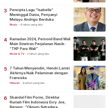
Pencipta Lagu “Isabella”
3
Meninggal Dunia, Penyanyi
Melayu Andrigo Berduka
Music
-
4 tahun yang lalu
Ramadan 2024, Personil Band Wali
4
Main Sinetron Perjalanan Nasib :
“TKP Para Wali”
Movie & TV
-
2 tahun yang lalu
7 Tahun Menyendiri, Hendri Lamiri
5
Akhirnya Naik Pelaminan dengan
Fransiska
Hiburan
-
4 tahun yang lalu
Skandal Film Porno, Direktur
6
Rumah Film Indonesia Evry Joe,
Berang : “Oknum Sutradara