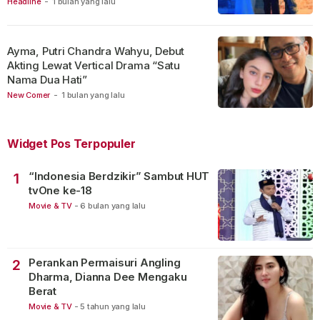
Headline
-
1 bulan yang lalu
Ayma, Putri Chandra Wahyu, Debut
Akting Lewat Vertical Drama “Satu
Nama Dua Hati”
New Comer
-
1 bulan yang lalu
Widget Pos Terpopuler
“Indonesia Berdzikir” Sambut HUT
1
tvOne ke-18
Movie & TV
-
6 bulan yang lalu
Perankan Permaisuri Angling
2
Dharma, Dianna Dee Mengaku
Berat
Movie & TV
-
5 tahun yang lalu