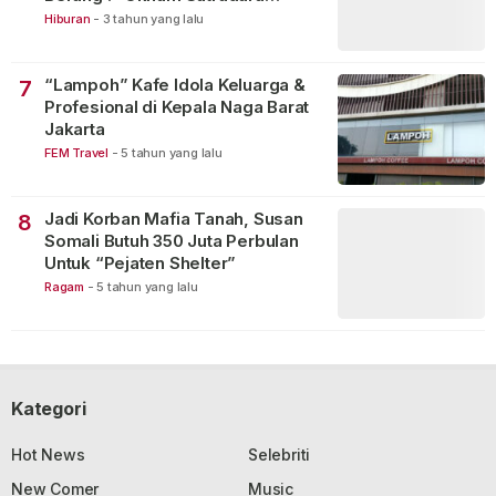
Merusak Perfilman Indonesia”!
Hiburan
-
3 tahun yang lalu
“Lampoh” Kafe Idola Keluarga &
7
Profesional di Kepala Naga Barat
Jakarta
FEM Travel
-
5 tahun yang lalu
Jadi Korban Mafia Tanah, Susan
8
Somali Butuh 350 Juta Perbulan
Untuk “Pejaten Shelter”
Ragam
-
5 tahun yang lalu
Kategori
Hot News
Selebriti
New Comer
Music