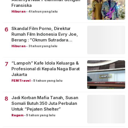
Fransiska
Hiburan
-
4 tahun yang lalu
Skandal Film Porno, Direktur
6
Rumah Film Indonesia Evry Joe,
Berang : “Oknum Sutradara
Merusak Perfilman Indonesia”!
Hiburan
-
3 tahun yang lalu
“Lampoh” Kafe Idola Keluarga &
7
Profesional di Kepala Naga Barat
Jakarta
FEM Travel
-
5 tahun yang lalu
Jadi Korban Mafia Tanah, Susan
8
Somali Butuh 350 Juta Perbulan
Untuk “Pejaten Shelter”
Ragam
-
5 tahun yang lalu