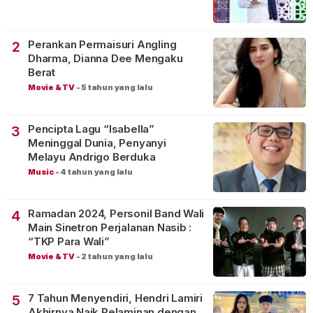
Perankan Permaisuri Angling
2
Dharma, Dianna Dee Mengaku
Berat
Movie & TV
-
5 tahun yang lalu
Pencipta Lagu “Isabella”
3
Meninggal Dunia, Penyanyi
Melayu Andrigo Berduka
Music
-
4 tahun yang lalu
Ramadan 2024, Personil Band Wali
4
Main Sinetron Perjalanan Nasib :
“TKP Para Wali”
Movie & TV
-
2 tahun yang lalu
7 Tahun Menyendiri, Hendri Lamiri
5
Akhirnya Naik Pelaminan dengan