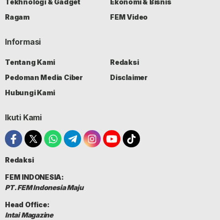
Tekhnologi & Gadget
Ekonomi & Bisnis
Ragam
FEM Video
Informasi
Tentang Kami
Redaksi
Pedoman Media Ciber
Disclaimer
Hubungi Kami
Ikuti Kami
Redaksi
FEM INDONESIA:
PT. FEM Indonesia Maju
Head Office:
Intai Magazine