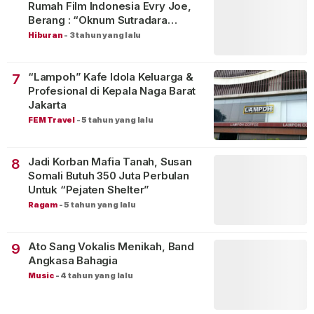
Rumah Film Indonesia Evry Joe,
Berang : “Oknum Sutradara
Merusak Perfilman Indonesia”!
Hiburan
-
3 tahun yang lalu
“Lampoh” Kafe Idola Keluarga &
7
Profesional di Kepala Naga Barat
Jakarta
FEM Travel
-
5 tahun yang lalu
Jadi Korban Mafia Tanah, Susan
8
Somali Butuh 350 Juta Perbulan
Untuk “Pejaten Shelter”
Ragam
-
5 tahun yang lalu
Ato Sang Vokalis Menikah, Band
9
Angkasa Bahagia
Music
-
4 tahun yang lalu