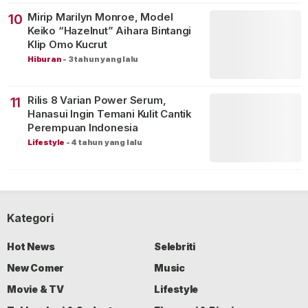
Mirip Marilyn Monroe, Model
10
Keiko “Hazelnut” Aihara Bintangi
Klip Omo Kucrut
Hiburan
-
3 tahun yang lalu
Rilis 8 Varian Power Serum,
11
Hanasui Ingin Temani Kulit Cantik
Perempuan Indonesia
Lifestyle
-
4 tahun yang lalu
Kategori
Hot News
Selebriti
New Comer
Music
Movie & TV
Lifestyle