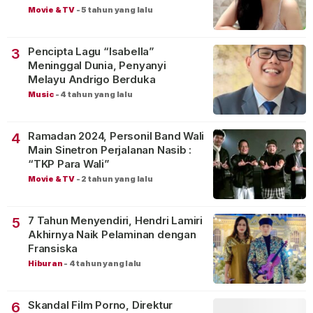
Movie & TV
-
5 tahun yang lalu
Pencipta Lagu “Isabella”
3
Meninggal Dunia, Penyanyi
Melayu Andrigo Berduka
Music
-
4 tahun yang lalu
Ramadan 2024, Personil Band Wali
4
Main Sinetron Perjalanan Nasib :
“TKP Para Wali”
Movie & TV
-
2 tahun yang lalu
7 Tahun Menyendiri, Hendri Lamiri
5
Akhirnya Naik Pelaminan dengan
Fransiska
Hiburan
-
4 tahun yang lalu
Skandal Film Porno, Direktur
6