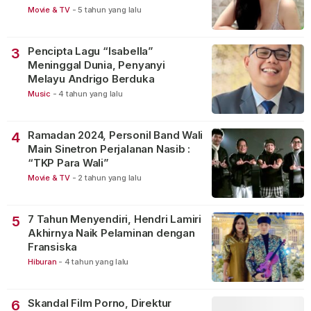
Movie & TV
-
5 tahun yang lalu
Pencipta Lagu “Isabella”
3
Meninggal Dunia, Penyanyi
Melayu Andrigo Berduka
Music
-
4 tahun yang lalu
Ramadan 2024, Personil Band Wali
4
Main Sinetron Perjalanan Nasib :
“TKP Para Wali”
Movie & TV
-
2 tahun yang lalu
7 Tahun Menyendiri, Hendri Lamiri
5
Akhirnya Naik Pelaminan dengan
Fransiska
Hiburan
-
4 tahun yang lalu
Skandal Film Porno, Direktur
6