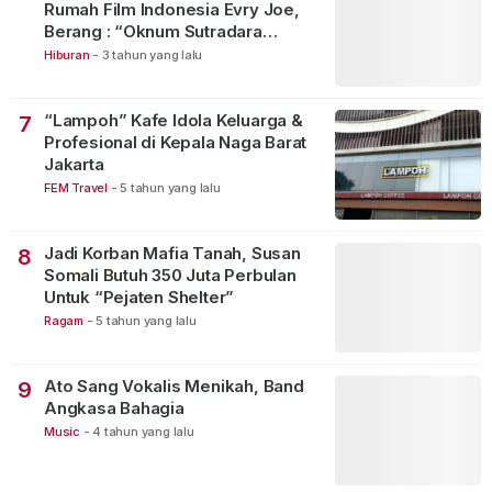
Rumah Film Indonesia Evry Joe,
Berang : “Oknum Sutradara
Merusak Perfilman Indonesia”!
Hiburan
-
3 tahun yang lalu
“Lampoh” Kafe Idola Keluarga &
7
Profesional di Kepala Naga Barat
Jakarta
FEM Travel
-
5 tahun yang lalu
Jadi Korban Mafia Tanah, Susan
8
Somali Butuh 350 Juta Perbulan
Untuk “Pejaten Shelter”
Ragam
-
5 tahun yang lalu
Ato Sang Vokalis Menikah, Band
9
Angkasa Bahagia
Music
-
4 tahun yang lalu