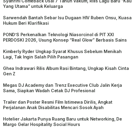
Syahrini Comeback Usai 7 Tahun Vakum, Rilis Lagu Baru “Kau
Yang Utama” untuk Keluarga
Sarwendah Bantah Sebar Isu Dugaan HIV Ruben Onsu, Kuasa
Hukum Beri Klarifikasi
POND’S Perkenalkan Teknologi Niasorcinol di PIT XXI
PERDOSKI 2026, Usung Konsep “Real Glow” Berbasis Sains
Kimberly Ryder Ungkap Syarat Khusus Sebelum Menikah
Lagi, Tak Ingin Salah Pilih Pasangan
Ghea Indrawari Rilis Album Rasi Bintang, Ungkap Kisah Cinta
Gen Z
Megas DJ Academy dan Trenz Executive Club Jalin Kerja
Sama, Siapkan Wadah Cetak DJ Profesional
Trailer dan Poster Resmi Film Istimewa Dirilis, Angkat
Perjalanan Anak Disabilitas Mencari Sosok Ayah
Hotelier Jakarta Punya Ruang Baru untuk Networking, De
Margo Gelar Hospitality Social Hours