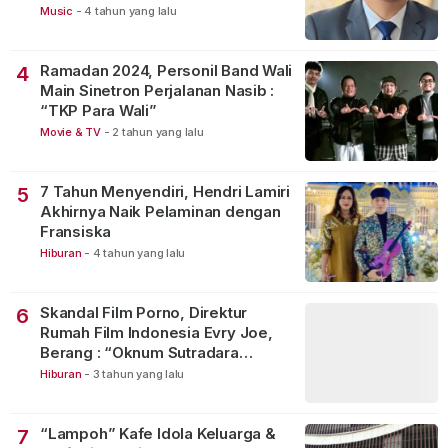
Music
-
4 tahun yang lalu
Ramadan 2024, Personil Band Wali
4
Main Sinetron Perjalanan Nasib :
“TKP Para Wali”
Movie & TV
-
2 tahun yang lalu
7 Tahun Menyendiri, Hendri Lamiri
5
Akhirnya Naik Pelaminan dengan
Fransiska
Hiburan
-
4 tahun yang lalu
Skandal Film Porno, Direktur
6
Rumah Film Indonesia Evry Joe,
Berang : “Oknum Sutradara
Merusak Perfilman Indonesia”!
Hiburan
-
3 tahun yang lalu
“Lampoh” Kafe Idola Keluarga &
7