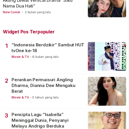
Akting Lewat Vertical Drama “Satu
Nama Dua Hati”
New Comer
-
2 bulan yang lalu
Widget Pos Terpopuler
“Indonesia Berdzikir” Sambut HUT
1
tvOne ke-18
Movie & TV
-
6 bulan yang lalu
Perankan Permaisuri Angling
2
Dharma, Dianna Dee Mengaku
Berat
Movie & TV
-
5 tahun yang lalu
Pencipta Lagu “Isabella”
3
Meninggal Dunia, Penyanyi
Melayu Andrigo Berduka