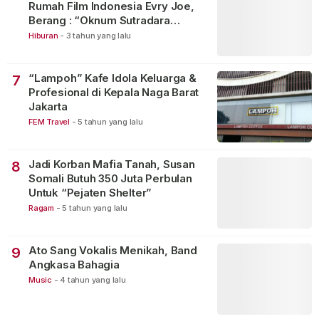
Rumah Film Indonesia Evry Joe,
Berang : “Oknum Sutradara
Merusak Perfilman Indonesia”!
Hiburan
-
3 tahun yang lalu
“Lampoh” Kafe Idola Keluarga &
7
Profesional di Kepala Naga Barat
Jakarta
FEM Travel
-
5 tahun yang lalu
Jadi Korban Mafia Tanah, Susan
8
Somali Butuh 350 Juta Perbulan
Untuk “Pejaten Shelter”
Ragam
-
5 tahun yang lalu
Ato Sang Vokalis Menikah, Band
9
Angkasa Bahagia
Music
-
4 tahun yang lalu