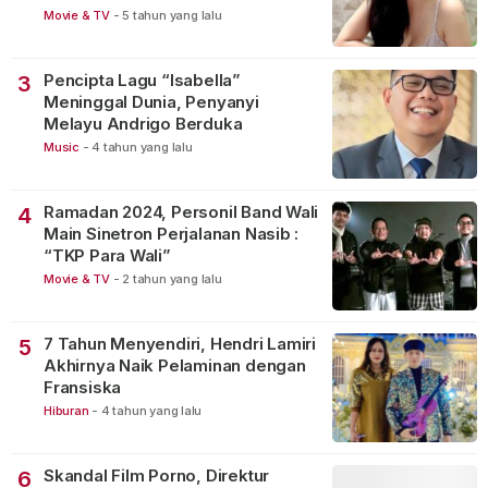
Movie & TV
-
5 tahun yang lalu
Pencipta Lagu “Isabella”
3
Meninggal Dunia, Penyanyi
Melayu Andrigo Berduka
Music
-
4 tahun yang lalu
Ramadan 2024, Personil Band Wali
4
Main Sinetron Perjalanan Nasib :
“TKP Para Wali”
Movie & TV
-
2 tahun yang lalu
7 Tahun Menyendiri, Hendri Lamiri
5
Akhirnya Naik Pelaminan dengan
Fransiska
Hiburan
-
4 tahun yang lalu
Skandal Film Porno, Direktur
6